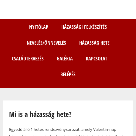
Ugrás
a
tartalomra
NYITÓLAP
HÁZASSÁGI FELKÉSZÍTÉS
NEVELÉS/ÖNNEVELÉS
HÁZASSÁG HETE
CSALÁDTERVEZÉS
GALÉRIA
KAPCSOLAT
BELÉPÉS
Jelenlegi hely
Mi is a házasság hete?
Egyedülálló 1 hetes rendezvénysorozat, amely Valentin-nap