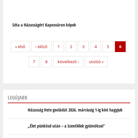
Séta a Házasságért Kaposváron képek
« első
‹ előző
1
2
3
4
5
6
7
8
következő ›
utolsó »
LEGÚJABB
Házasság Hete geoládát 2026. márciusig 1-ig kint hagyjuk
„Élet pünkösd után – a Szentlélek gyümölcsei”