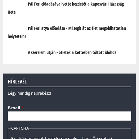
Pál Feri előadásával vette kezdetét a kaposvári Házasság
Hete
Pál Feri atya előadása - Mi segít át az élet megoldhatatlan
helyzetein?
A szerelem útján - ötletek a kettesben töltött időhöz
HÍRLEVÉL
Légy mindig naprakész!
E-mail
*
CAPTCHA
Ez a kérdés annak tesztelésére szolgál, hogy Ön emberi