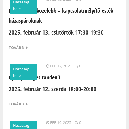
Házasság
hete
Hét lépéssel közelebb – kapcsolatmélyítő esték
házaspároknak
2025. február 13. csütörtök 17:30-19:30
TOVÁBB
FEB 12, 2025
0
Házasság
hete
Gyertyafényes randevú
2025. február 12. szerda 18:00-20:00
TOVÁBB
FEB 10, 2025
0
Házasság