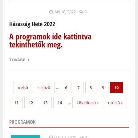
JAN 18, 2022
0
Házasság Hete 2022
A programok ide kattintva
tekinthetők meg.
TOVÁBB
« első
‹ előző
…
6
7
8
9
10
11
12
13
14
…
következő ›
utolsó »
PROGRAMOK
Oldalak
FEB 13, 2025
0