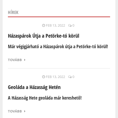
HÍREK
Oldalak
FEB 13, 2022
0
Házaspárok Útja a Petörke-tó körül
Már végigjárható a Házaspárok útja a Petörke-tó körül!
TOVÁBB
FEB 13, 2022
0
Geoláda a Házasság Hetén
A Házasság Hete geoláda már kereshető!
TOVÁBB