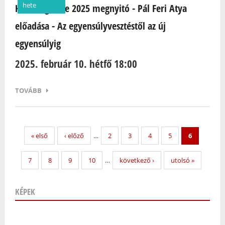
hete
Házasság Hete 2025 megnyitó - Pál Feri Atya
előadása - Az egyensúlyvesztéstől az új
egyensúlyig
2025. február 10. hétfő 18:00
TOVÁBB
« első
‹ előző
…
2
3
4
5
6
7
8
9
10
…
következő ›
utolsó »
KÉPEK
Oldalak