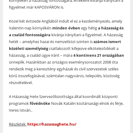
környékén a házasság fontosságára, értékeire kívánja irányítani a
figyelmet már KAPOSVÁRON is.
Közel két évtizede Angliából indult el ez a kezdeményezés, amely
Valentin-nap környékén
minden évben
egy hétig
a házasság és
a család fontosságára
kívánja irányítani a figyelmet. A házasság
hetét – amelyhez hazai és nemzetközi szinten is
számos ismert
közéleti személyiség
csatlakozott kifejezve elköteleződését a
házasság, a család ügye iránt – mára
4 kontinens 21 országában
ünneplik. Hazánkban az országos eseménysorozatot 2008 óta
rendezik meg a keresztény egyházak és civil szervezetek széles
körű összefogásával, számtalan nagyváros, település, közösség
részvételével.
A Házasság Hete Szervezőbizottsága által koordinált központi
programok
fővédnöke
Novák Katalin köztársasági elnök és férje,
Veres István..
Részletek:
https://hazassaghete.hu/