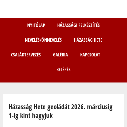
Ugrás
a
tartalomra
NYITÓLAP
HÁZASSÁGI FELKÉSZÍTÉS
NEVELÉS/ÖNNEVELÉS
HÁZASSÁG HETE
CSALÁDTERVEZÉS
GALÉRIA
KAPCSOLAT
BELÉPÉS
Jelenlegi hely
Házasság Hete geoládát 2026. márciusig
1-ig kint hagyjuk