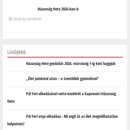
Házasság Hete 2026-ban is
2026-02-08 00:00
LEGÚJABB
Házasság Hete geoládát 2026. márciusig 1-ig kint hagyjuk
„Élet pünkösd után – a Szentlélek gyümölcsei”
Pál Feri előadásával vette kezdetét a kaposvári Házasság
Hete
Pál Feri atya előadása - Mi segít át az élet megoldhatatlan
helyzetein?