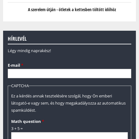
A szerelem útján - ötletek a kettesben töltött időhöz
HÍRLEVÉL
Légy mindig naprakész!
E-mail
*
CAPTCHA
Ez a kérdés annak tesztelésére szolgál, hogy Ön emberi
látogató-e vagy sem, és hogy megakadályozza az automatikus
spamküldést.
Math question
*
3 + 5 =