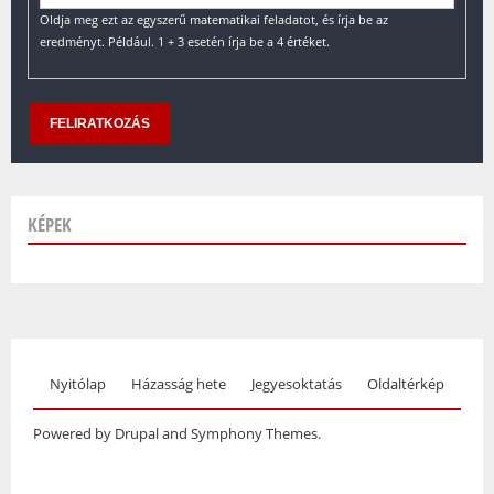
Oldja meg ezt az egyszerű matematikai feladatot, és írja be az
eredményt. Például. 1 + 3 esetén írja be a 4 értéket.
KÉPEK
Nyitólap
Házasság hete
Jegyesoktatás
Oldaltérkép
Powered by Drupal and Symphony Themes.