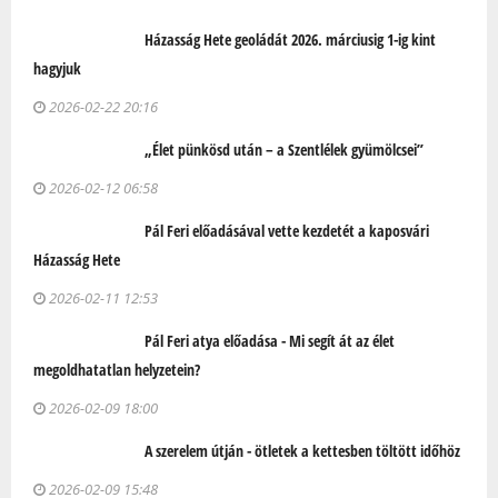
Házasság Hete geoládát 2026. márciusig 1-ig kint
hagyjuk
2026-02-22 20:16
„Élet pünkösd után – a Szentlélek gyümölcsei”
2026-02-12 06:58
Pál Feri előadásával vette kezdetét a kaposvári
Házasság Hete
2026-02-11 12:53
Pál Feri atya előadása - Mi segít át az élet
megoldhatatlan helyzetein?
2026-02-09 18:00
A szerelem útján - ötletek a kettesben töltött időhöz
2026-02-09 15:48