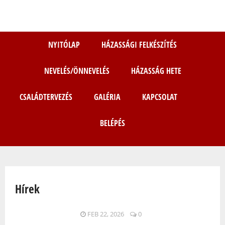
Ugrás
a
tartalomra
NYITÓLAP
HÁZASSÁGI FELKÉSZÍTÉS
NEVELÉS/ÖNNEVELÉS
HÁZASSÁG HETE
CSALÁDTERVEZÉS
GALÉRIA
KAPCSOLAT
BELÉPÉS
Jelenlegi hely
Hírek
Oldalak
FEB 22, 2026
0