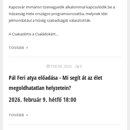
Kaposvár immáron tizenegyedik alkalommal kapcsolódik be a
Házasság Hete országos programsorozatba, melynek idei
jelmondatául a hűség szabadságát választották.
A Csakazértis a Családokért...
TOVÁBB
FEB 09, 2026
0
Pál Feri atya előadása - Mi segít át az élet
megoldhatatlan helyzetein?
2026. február 9. hétfő 18:00
TOVÁBB