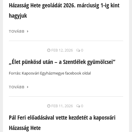
Házasság Hete geoládát 2026. márciusig 1-ig kint
hagyjuk
TOVÁBB
FEB 12, 2026
0
„Élet pünkösd után – a Szentlélek gyümölcsei”
Forrás: Kaposvári Egyházmegye facebook oldal
TOVÁBB
FEB 11, 2026
0
Pál Feri előadásával vette kezdetét a kaposvári
Házasság Hete