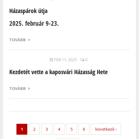
Házaspárok útja
2025. február 9-23.
TOVÁBB
FEB 11, 2025
0
Kezdetét vette a kaposvári Házasság Hete
TOVÁBB
1
2
3
4
5
6
következő ›