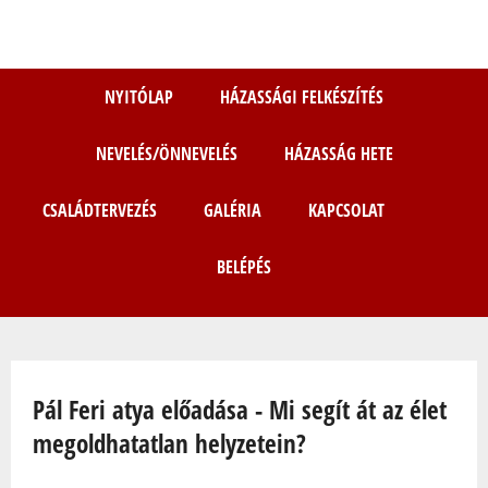
Ugrás
a
tartalomra
NYITÓLAP
HÁZASSÁGI FELKÉSZÍTÉS
NEVELÉS/ÖNNEVELÉS
HÁZASSÁG HETE
CSALÁDTERVEZÉS
GALÉRIA
KAPCSOLAT
BELÉPÉS
Jelenlegi hely
Pál Feri atya előadása - Mi segít át az élet
megoldhatatlan helyzetein?