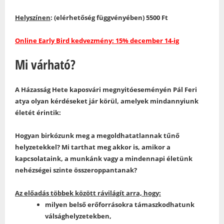
Helyszínen
: (elérhetőség függvényében) 5500 Ft
Online Early Bird kedvezmény: 15% december 14-ig
Mi várható?
A Házasság Hete kaposvári megnyitóeseményén Pál Feri
atya olyan kérdéseket jár körül, amelyek mindannyiunk
életét érintik:
Hogyan birkózunk meg a megoldhatatlannak tűnő
helyzetekkel? Mi tarthat meg akkor is, amikor a
kapcsolataink, a munkánk vagy a mindennapi életünk
nehézségei szinte összeroppantanak?
Az előadás többek között rávilágít arra, hogy:
milyen belső erőforrásokra támaszkodhatunk
válsághelyzetekben,