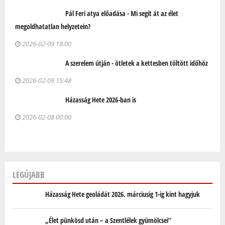
Pál Feri atya előadása - Mi segít át az élet
megoldhatatlan helyzetein?
2026-02-09 18:00
A szerelem útján - ötletek a kettesben töltött időhöz
2026-02-09 15:48
Házasság Hete 2026-ban is
2026-02-08 00:00
LEGÚJABB
Házasság Hete geoládát 2026. márciusig 1-ig kint hagyjuk
„Élet pünkösd után – a Szentlélek gyümölcsei”