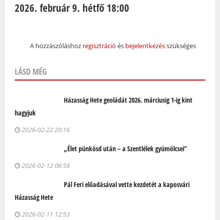
2026. február 9. hétfő 18:00
A hozzászóláshoz
regisztráció
és
bejelentkezés
szükséges
LÁSD MÉG
Házasság Hete geoládát 2026. márciusig 1-ig kint
hagyjuk
2026-02-22 20:16
„Élet pünkösd után – a Szentlélek gyümölcsei”
2026-02-12 06:58
Pál Feri előadásával vette kezdetét a kaposvári
Házasság Hete
2026-02-11 12:53