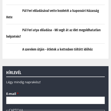
Pál Feri előadásával vette kezdetét a kaposvári Házasság
Hete
Pál Feri atya előadása - Mi segít át az élet megoldhatatlan
helyzetein?
A szerelem útján - ötletek a kettesben töltött időhöz
HÍRLEVÉL
Légy mindig naprakész!
E-mail
*
CAPTCHA