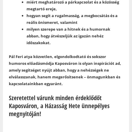
miért meghatározó a párkapcsolat és a közösség
megtartó ereje,
hogyan segít a rugalmasság, a megbocsátás és a
reális önismeret, valamint
milyen szerepe van a hitnek és a humornak
abban, hogy átvészeljük az igazán nehéz
időszakokat.
Pál Feri atya közvetlen, elgondolkodtató és sokszor
humoros előadásmódja Kaposváron is olyan inspirációt ad,
amely segítséget nyújt abban, hogy a nehézségek ne
elválasszanak, hanem megerősítsenek – önmagunkban és
kapcsolatainkban egyaránt.
Szeretettel várunk minden érdeklődőt
Kaposváron, a Házasság Hete ünnepélyes
megnyitóján!