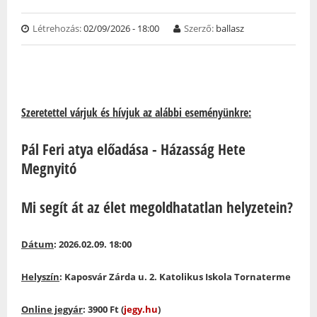
Létrehozás:
02/09/2026 - 18:00
Szerző:
ballasz
Szeretettel várjuk és hívjuk az alábbi eseményünkre:
Pál Feri atya előadása - Házasság Hete
Megnyitó
Mi segít át az élet megoldhatatlan helyzetein?
Dátum
: 2026.02.09. 18:00
Helyszín
: Kaposvár Zárda u. 2. Katolikus Iskola Tornaterme
Online jegyár
: 3900 Ft (
jegy.hu
)