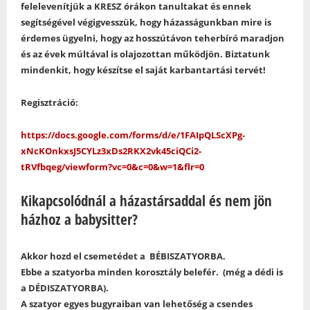
felelevenítjük a KRESZ órákon tanultakat és ennek
segítségével végigvesszük, hogy házasságunkban mire is
érdemes ügyelni, hogy az hosszútávon teherbíró maradjon
és az évek múltával is olajozottan működjön. Biztatunk
mindenkit, hogy készítse el saját karbantartási tervét!
Regisztráció:
https://docs.google.com/forms/d/e/1FAIpQLScXPg-
xNcKOnkxsJ5CYLz3xDs2RKX2vk45ciQCi2-
tRVfbqeg/viewform?vc=0&c=0&w=1&flr=0
Kikapcsolódnál a házastársaddal és nem jön
házhoz a babysitter?
Akkor hozd el csemetédet a BÉBISZATYORBA.
Ebbe a szatyorba minden korosztály belefér. (még a dédi is
a DÉDISZATYORBA).
A szatyor egyes bugyraiban van lehetőség a csendes