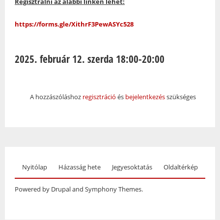
Regisztrálni az alábbi linken lehet:
https://forms.gle/XithrF3PewASYc528
2025. február 12. szerda 18:00-20:00
A hozzászóláshoz
regisztráció
és
bejelentkezés
szükséges
Nyitólap
Házasság hete
Jegyesoktatás
Oldaltérkép
Powered by Drupal and Symphony Themes.