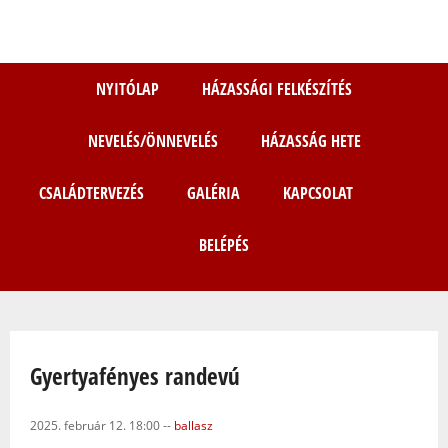
Ugrás
a
tartalomra
NYITÓLAP
HÁZASSÁGI FELKÉSZÍTÉS
NEVELÉS/ÖNNEVELÉS
HÁZASSÁG HETE
CSALÁDTERVEZÉS
GALÉRIA
KAPCSOLAT
BELÉPÉS
Jelenlegi hely
Gyertyafényes randevú
2025. február 12. 18:00
--
ballasz