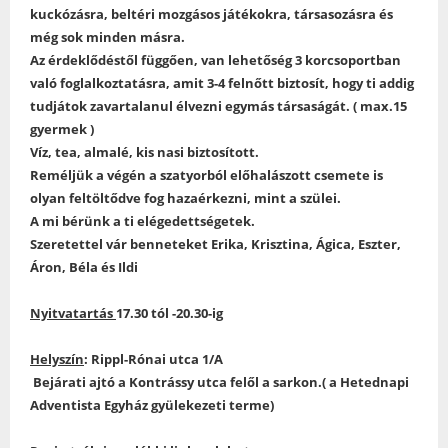
kuckózásra, beltéri mozgásos játékokra, társasozásra és
még sok minden másra.
Az érdeklődéstől függően, van lehetőség 3 korcsoportban
való foglalkoztatásra, amit 3-4 felnőtt biztosít, hogy ti addig
tudjátok zavartalanul élvezni egymás társaságát. ( max.15
gyermek )
Víz, tea, almalé, kis nasi biztosított.
Reméljük a végén a szatyorból előhalászott csemete is
olyan feltöltődve fog hazaérkezni, mint a szülei.
A mi bérünk a ti elégedettségetek.
Szeretettel vár benneteket Erika, Krisztina, Ágica, Eszter,
Áron, Béla és Ildi
Nyitvatartás
17.30 tól -20.30-ig
Helyszín
: Rippl-Rónai utca 1/A
Bejárati ajtó a Kontrássy utca felől a sarkon.( a Hetednapi
Adventista Egyház gyülekezeti terme)