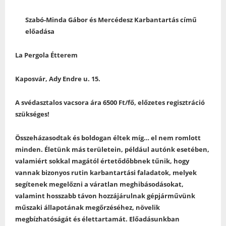
Szabó-Minda Gábor és Mercédesz
Karbantartás
című
előadása
La Pergola Étterem
Kaposvár, Ady Endre u. 15.
A svédasztalos vacsora ára 6500 Ft/fő, előzetes regisztráció
szükséges!
Összeházasodtak és boldogan éltek míg… el nem romlott
minden. Életünk más területein, például autónk esetében,
valamiért sokkal magától értetődőbbnek tűnik, hogy
vannak bizonyos rutin karbantartási faladatok, melyek
segítenek megelőzni a váratlan meghibásodásokat,
valamint hosszabb távon hozzájárulnak gépjárművünk
műszaki állapotának megőrzéséhez, növelik
megbízhatóságát és élettartamát. Előadásunkban