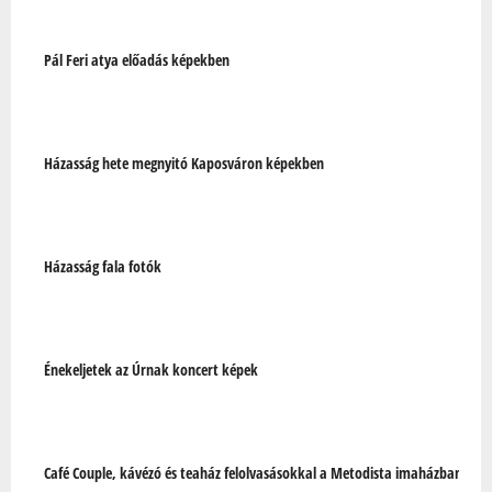
Oldalak
Pál Feri atya előadás képekben
Házasság hete megnyitó Kaposváron képekben
Házasság fala fotók
Énekeljetek az Úrnak koncert képek
Café Couple, kávézó és teaház felolvasásokkal a Metodista imaházban