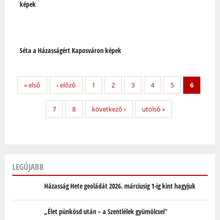
képek
Séta a Házasságért Kaposváron képek
« első
‹ előző
1
2
3
4
5
6
7
8
következő ›
utolsó »
LEGÚJABB
Házasság Hete geoládát 2026. márciusig 1-ig kint hagyjuk
„Élet pünkösd után – a Szentlélek gyümölcsei”