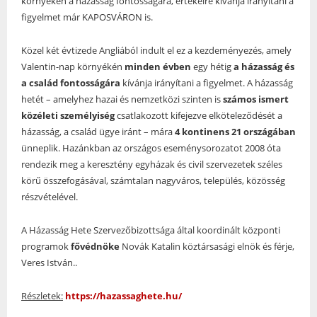
környékén a házasság fontosságára, értékeire kívánja irányítani a
figyelmet már KAPOSVÁRON is.
Közel két évtizede Angliából indult el ez a kezdeményezés, amely
Valentin-nap környékén
minden évben
egy hétig
a házasság és
a család fontosságára
kívánja irányítani a figyelmet. A házasság
hetét – amelyhez hazai és nemzetközi szinten is
számos ismert
közéleti személyiség
csatlakozott kifejezve elköteleződését a
házasság, a család ügye iránt – mára
4 kontinens 21 országában
ünneplik. Hazánkban az országos eseménysorozatot 2008 óta
rendezik meg a keresztény egyházak és civil szervezetek széles
körű összefogásával, számtalan nagyváros, település, közösség
részvételével.
A Házasság Hete Szervezőbizottsága által koordinált központi
programok
fővédnöke
Novák Katalin köztársasági elnök és férje,
Veres István..
Részletek:
https://hazassaghete.hu/