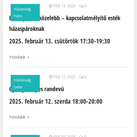
Oldalak
FEB 13, 2025
0
Házasság
hete
Hét lépéssel közelebb – kapcsolatmélyítő esték
házaspároknak
2025. február 13. csütörtök 17:30-19:30
TOVÁBB
FEB 12, 2025
0
Házasság
hete
Gyertyafényes randevú
2025. február 12. szerda 18:00-20:00
TOVÁBB
FEB 10, 2025
0