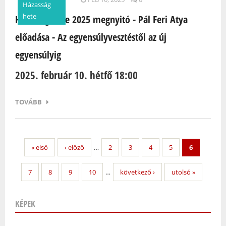
Házasság
hete
Házasság Hete 2025 megnyitó - Pál Feri Atya
előadása - Az egyensúlyvesztéstől az új
egyensúlyig
2025. február 10. hétfő 18:00
TOVÁBB
« első
‹ előző
…
2
3
4
5
6
7
8
9
10
…
következő ›
utolsó »
KÉPEK