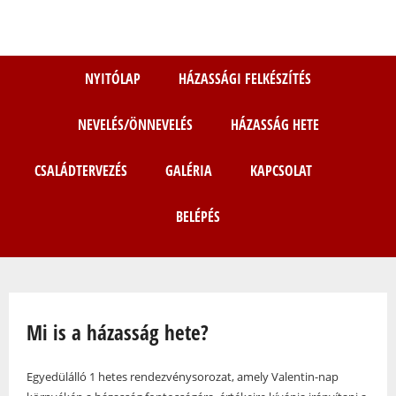
Ugrás
a
tartalomra
NYITÓLAP
HÁZASSÁGI FELKÉSZÍTÉS
NEVELÉS/ÖNNEVELÉS
HÁZASSÁG HETE
CSALÁDTERVEZÉS
GALÉRIA
KAPCSOLAT
BELÉPÉS
Jelenlegi hely
Mi is a házasság hete?
Egyedülálló 1 hetes rendezvénysorozat, amely Valentin-nap