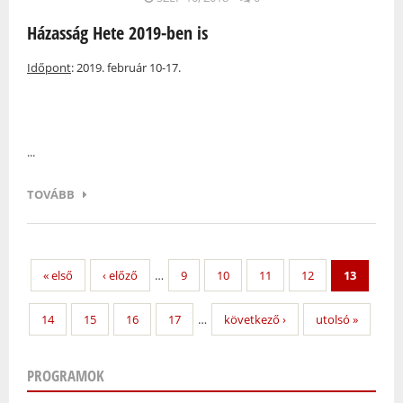
Házasság Hete 2019-ben is
Időpont
: 2019. február 10-17.
...
TOVÁBB
« első
‹ előző
…
9
10
11
12
13
14
15
16
17
…
következő ›
utolsó »
PROGRAMOK