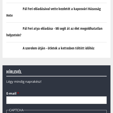
Pál Feri előadásával vette kezdetét a kaposvári Házasság
Hete
Pál Feri atya előadása - Mi segít át az élet megoldhatatlan
helyzetein?
A szerelem útján - ötletek a kettesben töltött időhöz
HÍRLEVÉL
Légy mindig naprakész!
E-mail
*
CAPTCHA