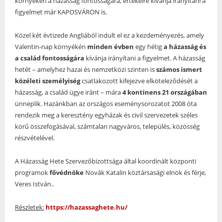
környékén a házasság fontosságára, értékeire kívánja irányítani a
figyelmet már KAPOSVÁRON is.
Közel két évtizede Angliából indult el ez a kezdeményezés, amely
Valentin-nap környékén
minden évben
egy hétig
a házasság és
a család fontosságára
kívánja irányítani a figyelmet. A házasság
hetét – amelyhez hazai és nemzetközi szinten is
számos ismert
közéleti személyiség
csatlakozott kifejezve elköteleződését a
házasság, a család ügye iránt – mára
4 kontinens 21 országában
ünneplik. Hazánkban az országos eseménysorozatot 2008 óta
rendezik meg a keresztény egyházak és civil szervezetek széles
körű összefogásával, számtalan nagyváros, település, közösség
részvételével.
A Házasság Hete Szervezőbizottsága által koordinált központi
programok
fővédnöke
Novák Katalin köztársasági elnök és férje,
Veres István..
Részletek:
https://hazassaghete.hu/