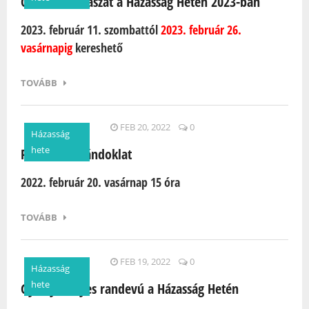
Geoláda vadászat a Házasság Hetén 2023-ban
2023. február 11. szombattól
2023. február 26.
vasárnapig
kereshető
TOVÁBB
FEB 20, 2022
0
Házasság
hete
Petörkei zarándoklat
2022. február 20. vasárnap 15 óra
TOVÁBB
FEB 19, 2022
0
Házasság
hete
Gyertyafényes randevú a Házasság Hetén