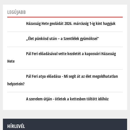
LEGÚJABB
Házasság Hete geoládát 2026. márciusig 1-ig kint hagyjuk
„Élet pünkösd után – a Szentlélek gyümölcsei”
Pál Feri előadásával vette kezdetét a kaposvári Házasság
Hete
Pál Feri atya előadása - Mi segít át az élet megoldhatatlan
helyzetein?
A szerelem útján - ötletek a kettesben töltött időhöz
HÍRLEVÉL