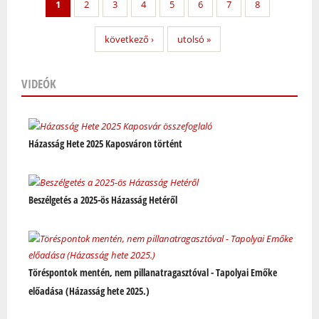
1
2
3
4
5
6
7
8
következő ›
utolsó »
VIDEÓK
Oldalak
Házasság Hete 2025 Kaposváron történt
Beszélgetés a 2025-ös Házasság Hetéről
Töréspontok mentén, nem pillanatragasztóval - Tapolyai Emőke
előadása (Házasság hete 2025.)