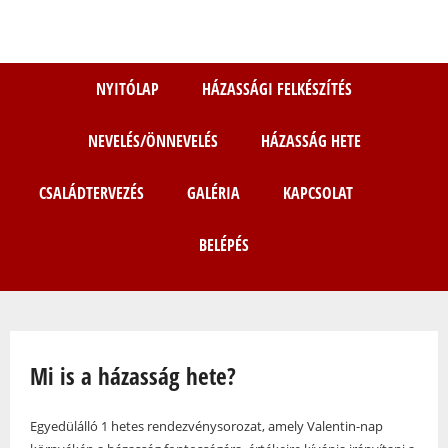
Ugrás
a
tartalomra
NYITÓLAP
HÁZASSÁGI FELKÉSZÍTÉS
NEVELÉS/ÖNNEVELÉS
HÁZASSÁG HETE
CSALÁDTERVEZÉS
GALÉRIA
KAPCSOLAT
BELÉPÉS
Jelenlegi hely
Mi is a házasság hete?
Egyedülálló 1 hetes rendezvénysorozat, amely Valentin-nap