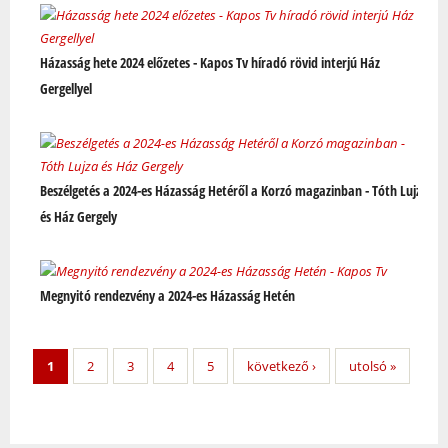
Házasság hete 2024 előzetes - Kapos Tv híradó rövid interjú Ház
Gergellyel
Beszélgetés a 2024-es Házasság Hetéről a Korzó magazinban - Tóth Lujza
és Ház Gergely
Megnyitó rendezvény a 2024-es Házasság Hetén
1
2
3
4
5
következő ›
utolsó »