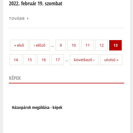
2022. február 19. szombat
TOVÁBB
« első
‹ előző
…
9
10
11
12
13
14
15
16
17
…
következő ›
utolsó »
KÉPEK
Oldalak
Házaspárok megáldása - képek