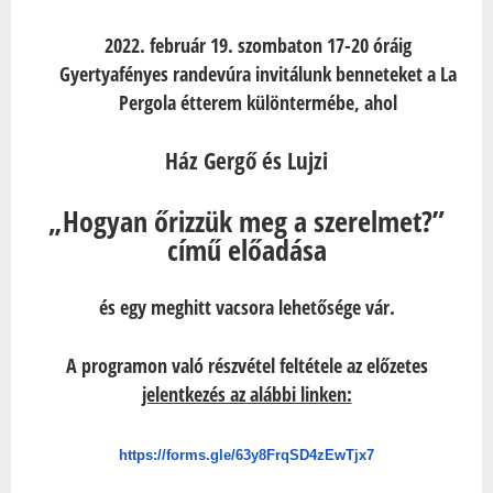
2022. február 19. szombaton 17-20 óráig
Gyertyafényes randevúra invitálunk benneteket a La
Pergola étterem különtermébe, ahol
Ház Gergő és Lujzi
„Hogyan őrizzük meg a szerelmet?”
című előadása
és egy meghitt vacsora lehetősége vár.
A programon való részvétel feltétele az előzetes
jelentkezés az alábbi linken:
https://forms.gle/
63y8FrqSD4zEwTjx7