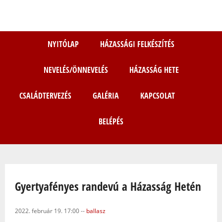
Ugrás
a
tartalomra
NYITÓLAP
HÁZASSÁGI FELKÉSZÍTÉS
NEVELÉS/ÖNNEVELÉS
HÁZASSÁG HETE
CSALÁDTERVEZÉS
GALÉRIA
KAPCSOLAT
BELÉPÉS
Jelenlegi hely
Gyertyafényes randevú a Házasság Hetén
2022. február 19. 17:00
--
ballasz