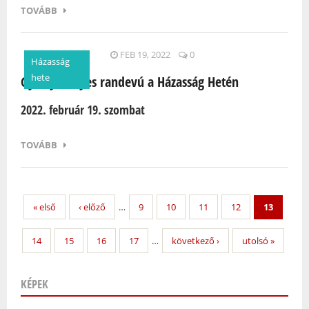
TOVÁBB
FEB 19, 2022
0
Házasság
hete
Gyertyafényes randevú a Házasság Hetén
2022. február 19. szombat
TOVÁBB
« első
‹ előző
…
9
10
11
12
13
14
15
16
17
…
következő ›
utolsó »
KÉPEK