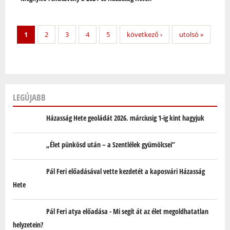
1
2
3
4
5
következő ›
utolsó »
LEGÚJABB
Házasság Hete geoládát 2026. márciusig 1-ig kint hagyjuk
„Élet pünkösd után – a Szentlélek gyümölcsei”
Pál Feri előadásával vette kezdetét a kaposvári Házasság
Hete
Pál Feri atya előadása - Mi segít át az élet megoldhatatlan
helyzetein?