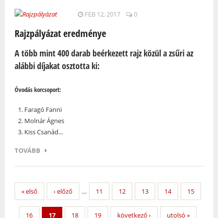
FEB 12, 2017
0
Rajzpályázat eredménye
A több mint 400 darab beérkezett rajz közül a zsűri az
alábbi díjakat osztotta ki:
Óvodás korcsoport:
Faragó Fanni
Molnár Ágnes
Kiss Csanád...
TOVÁBB
« első
‹ előző
…
11
12
13
14
15
16
17
18
19
következő ›
utolsó »