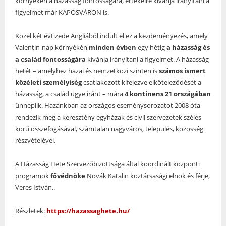
környékén a házasság fontosságára, értékeire kívánja irányítani a
figyelmet már KAPOSVÁRON is.
Közel két évtizede Angliából indult el ez a kezdeményezés, amely
Valentin-nap környékén
minden évben
egy hétig
a házasság és
a család fontosságára
kívánja irányítani a figyelmet. A házasság
hetét – amelyhez hazai és nemzetközi szinten is
számos ismert
közéleti személyiség
csatlakozott kifejezve elköteleződését a
házasság, a család ügye iránt – mára
4 kontinens 21 országában
ünneplik. Hazánkban az országos eseménysorozatot 2008 óta
rendezik meg a keresztény egyházak és civil szervezetek széles
körű összefogásával, számtalan nagyváros, település, közösség
részvételével.
A Házasság Hete Szervezőbizottsága által koordinált központi
programok
fővédnöke
Novák Katalin köztársasági elnök és férje,
Veres István..
Részletek:
https://hazassaghete.hu/