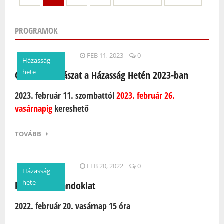
PROGRAMOK
Oldalak
FEB 11, 2023
0
Házasság
hete
Geoláda vadászat a Házasság Hetén 2023-ban
2023. február 11. szombattól
2023. február 26.
vasárnapig
kereshető
TOVÁBB
FEB 20, 2022
0
Házasság
hete
Petörkei zarándoklat
2022. február 20. vasárnap 15 óra