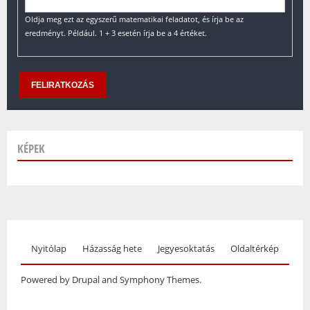
Oldja meg ezt az egyszerű matematikai feladatot, és írja be az
eredményt. Például. 1 + 3 esetén írja be a 4 értéket.
KÉPEK
Nyitólap
Házasság hete
Jegyesoktatás
Oldaltérkép
Powered by Drupal and Symphony Themes.