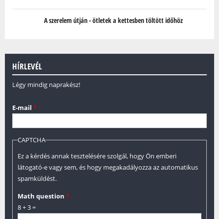
A szerelem útján - ötletek a kettesben töltött időhöz
HÍRLEVÉL
Légy mindig naprakész!
E-mail
*
CAPTCHA
Ez a kérdés annak tesztelésére szolgál, hogy Ön emberi
látogató-e vagy sem, és hogy megakadályozza az automatikus
spamküldést.
Math question
*
8 + 3 =