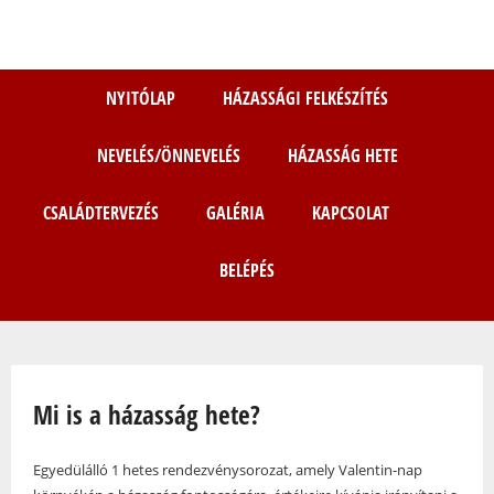
Ugrás
a
tartalomra
NYITÓLAP
HÁZASSÁGI FELKÉSZÍTÉS
NEVELÉS/ÖNNEVELÉS
HÁZASSÁG HETE
CSALÁDTERVEZÉS
GALÉRIA
KAPCSOLAT
BELÉPÉS
Jelenlegi hely
Mi is a házasság hete?
Egyedülálló 1 hetes rendezvénysorozat, amely Valentin-nap