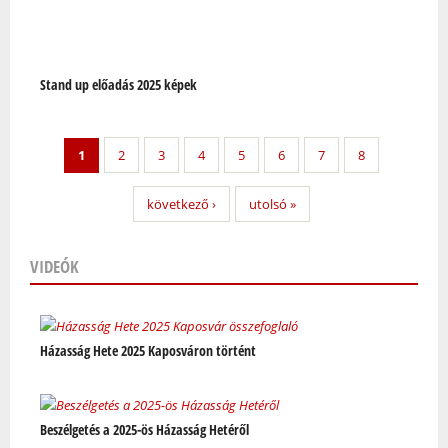
Stand up előadás 2025 képek
1
2
3
4
5
6
7
8
következő ›
utolsó »
VIDEÓK
Oldalak
Házasság Hete 2025 Kaposváron történt
Beszélgetés a 2025-ös Házasság Hetéről