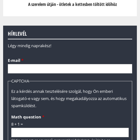
A szerelem útján - ötletek a kettesben töltött időhöz
HÍRLEVÉL
Légy mindig naprakész!
E-mail
*
CAPTCHA
Ez a kérdés annak tesztelésére szolgál, hogy Ön emberi
látogató-e vagy sem, és hogy megakadályozza az automatikus
spamküldést.
Math question
*
8 + 1 =