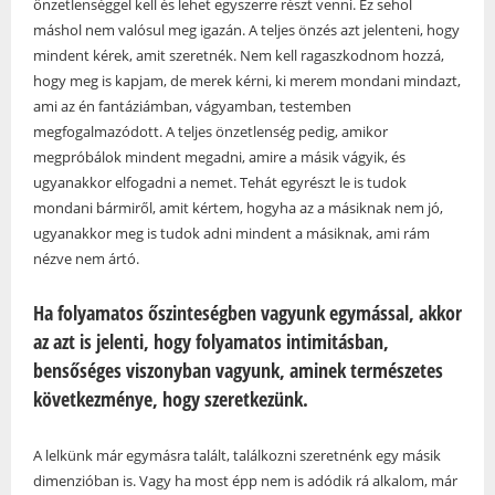
önzetlenséggel kell és lehet egyszerre részt venni. Ez sehol
máshol nem valósul meg igazán. A teljes önzés azt jelenteni, hogy
mindent kérek, amit szeretnék. Nem kell ragaszkodnom hozzá,
hogy meg is kapjam, de merek kérni, ki merem mondani mindazt,
ami az én fantáziámban, vágyamban, testemben
megfogalmazódott. A teljes önzetlenség pedig, amikor
megpróbálok mindent megadni, amire a másik vágyik, és
ugyanakkor elfogadni a nemet. Tehát egyrészt le is tudok
mondani bármiről, amit kértem, hogyha az a másiknak nem jó,
ugyanakkor meg is tudok adni mindent a másiknak, ami rám
nézve nem ártó.
Ha folyamatos őszinteségben vagyunk egymással, akkor
az azt is jelenti, hogy folyamatos intimitásban,
bensőséges viszonyban vagyunk, aminek természetes
következménye, hogy szeretkezünk.
A lelkünk már egymásra talált, találkozni szeretnénk egy másik
dimenzióban is. Vagy ha most épp nem is adódik rá alkalom, már