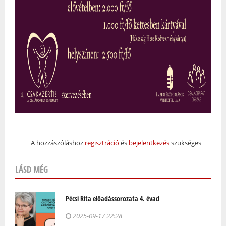
A hozzászóláshoz
regisztráció
és
bejelentkezés
szükséges
LÁSD MÉG
Pécsi Rita előadássorozata 4. évad
2025-09-17 22:28