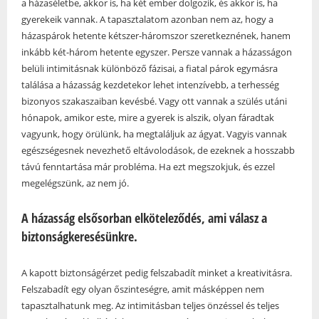
a házaséletbe, akkor is, ha két ember dolgozik, és akkor is, ha
gyerekeik vannak. A tapasztalatom azonban nem az, hogy a
házaspárok hetente kétszer-háromszor szeretkeznének, hanem
inkább két-három hetente egyszer. Persze vannak a házasságon
belüli intimitásnak különböző fázisai, a fiatal párok egymásra
találása a házasság kezdetekor lehet intenzívebb, a terhesség
bizonyos szakaszaiban kevésbé. Vagy ott vannak a szülés utáni
hónapok, amikor este, mire a gyerek is alszik, olyan fáradtak
vagyunk, hogy örülünk, ha megtaláljuk az ágyat. Vagyis vannak
egészségesnek nevezhető eltávolodások, de ezeknek a hosszabb
távú fenntartása már probléma. Ha ezt megszokjuk, és ezzel
megelégszünk, az nem jó.
A házasság elsősorban elköteleződés, ami válasz a
biztonságkeresésünkre.
A kapott biztonságérzet pedig felszabadít minket a kreativitásra.
Felszabadít egy olyan őszinteségre, amit másképpen nem
tapasztalhatunk meg. Az intimitásban teljes önzéssel és teljes