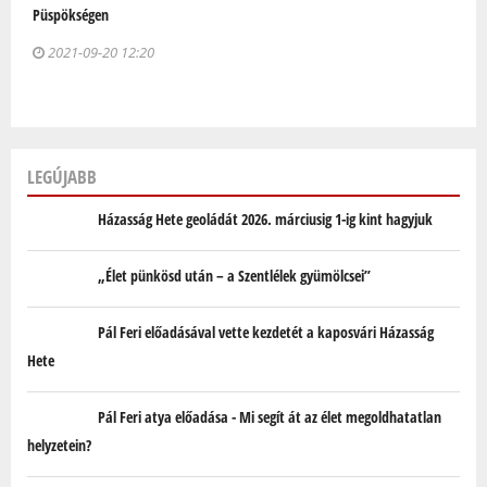
Püspökségen
2021-09-20 12:20
LEGÚJABB
Házasság Hete geoládát 2026. márciusig 1-ig kint hagyjuk
„Élet pünkösd után – a Szentlélek gyümölcsei”
Pál Feri előadásával vette kezdetét a kaposvári Házasság
Hete
Pál Feri atya előadása - Mi segít át az élet megoldhatatlan
helyzetein?