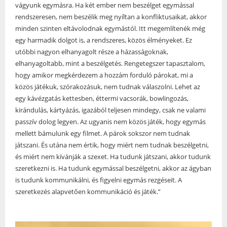
vágyunk egymásra. Ha két ember nem beszélget egymással
rendszeresen, nem beszélik meg nyíltan a konfliktusaikat, akkor
minden szinten eltávolodnak egymástól. Itt megemlítenék még
egy harmadik dolgot is, a rendszeres, közös élményeket. Ez
utóbbi nagyon elhanyagolt része a házasságoknak,
elhanyagoltabb, mint a beszélgetés. Rengetegszer tapasztalom,
hogy amikor megkérdezem a hozzám forduló párokat, mi a
közös játékuk, szórakozásuk, nem tudnak válaszolni. Lehet az
egy kávézgatás kettesben, éttermi vacsorák, bowlingozás,
kirándulás, kártyázás, igazából teljesen mindegy, csak ne valami
passzív dolog legyen. Az ugyanis nem közös játék, hogy egymás
mellett bámulunk egy filmet. A párok sokszor nem tudnak
játszani. És utána nem értik, hogy miért nem tudnak beszélgetni,
és miért nem kívánják a szexet. Ha tudunk játszani, akkor tudunk
szeretkezni is. Ha tudunk egymással beszélgetni, akkor az ágyban
is tudunk kommunikálni, és figyelni egymás rezgéseit. A
szeretkezés alapvetően kommunikáció és játék.”