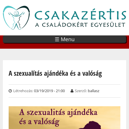
Ugrás
a
tartalomra
☰ Menu
Jelenlegi hely
A szexualítás ajándéka és a valóság
Létrehozás:
03/19/2019 - 21:00
Szerző:
ballasz