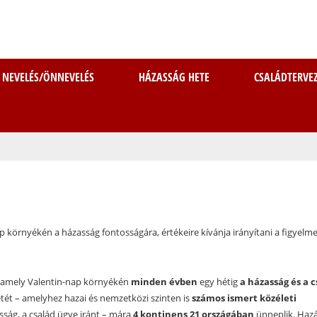
Ugrás
a
tartalomra
NEVELÉS/ÖNNEVELÉS
HÁZASSÁG HETE
CSALÁDTERVE
 környékén a házasság fontosságára, értékeire kívánja irányítani a figyelm
s, amely Valentin-nap környékén
minden évben
egy hétig
a házasság és a c
etét – amelyhez hazai és nemzetközi szinten is
számos ismert közéleti
sság, a család ügye iránt – mára
4 kontinens 21 országában
ünneplik. Haz