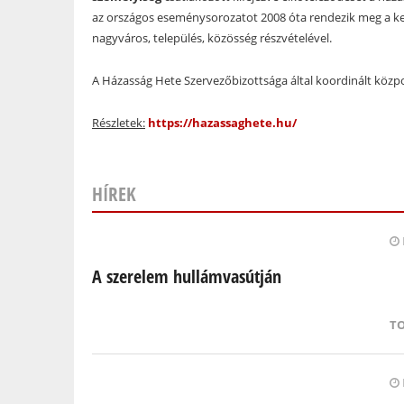
az országos eseménysorozatot 2008 óta rendezik meg a ker
nagyváros, település, közösség részvételével.
A Házasság Hete Szervezőbizottsága által koordinált köz
Részletek:
https://hazassaghete.hu/
HÍREK
Oldalak
A szerelem hullámvasútján
T