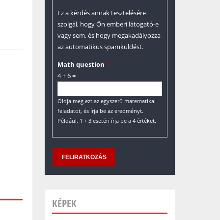
Ez a kérdés annak tesztelésére
szolgál, hogy Ön emberi látogató-e
vagy sem, és hogy megakadályozza
az automatikus spamküldést.
Math question
*
4 + 6 =
Oldja meg ezt az egyszerű matematikai
feladatot, és írja be az eredményt.
Például. 1 + 3 esetén írja be a 4 értéket.
KÉPEK