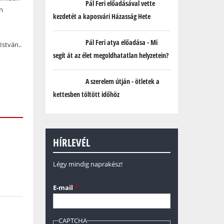
Pál Feri előadásával vette
n
kezdetét a kaposvári Házasság Hete
Pál Feri atya előadása - Mi
István..
segít át az élet megoldhatatlan helyzetein?
A szerelem útján - ötletek a
kettesben töltött időhöz
HÍRLEVÉL
Légy mindig naprakész!
E-mail
*
CAPTCHA