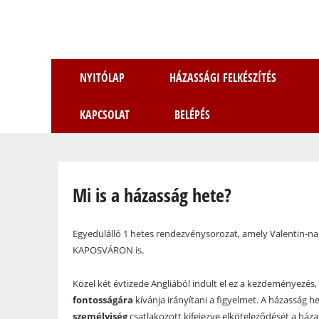
NYITÓLAP
HÁZASSÁGI FELKÉSZÍTÉS
KAPCSOLAT
BELÉPÉS
Jelenlegi hely
Mi is a házasság hete?
Egyedülálló 1 hetes rendezvénysorozat, amely Valentin-nap
KAPOSVÁRON is.
Közel két évtizede Angliából indult el ez a kezdeményezé
fontosságára
kívánja irányítani a figyelmet. A házasság h
személyiség
csatlakozott kifejezve elköteleződését a háza