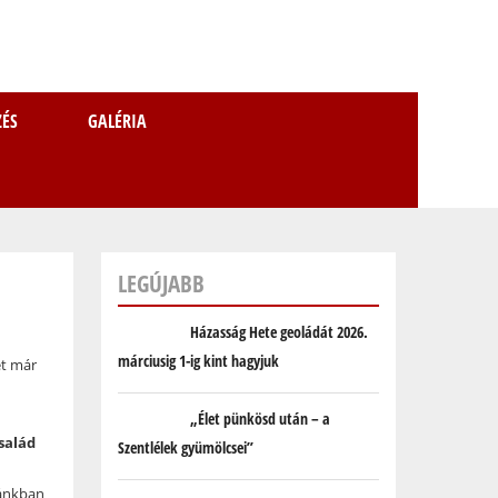
ZÉS
GALÉRIA
KER
LEGÚJABB
Házasság Hete geoládát 2026.
márciusig 1-ig kint hagyjuk
et már
„Élet pünkösd után – a
salád
Szentlélek gyümölcsei”
ánkban