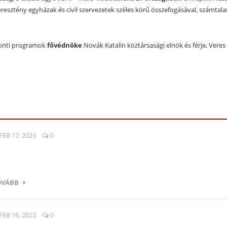
esztény egyházak és civil szervezetek széles körű összefogásával, számtala
ponti programok
fővédnöke
Novák Katalin köztársasági elnök és férje, Veres 
FEB 17, 2023
0
OVÁBB
FEB 16, 2023
0