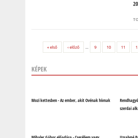
20
T
« első
‹ előző
…
9
10
11
1
KÉPEK
Oldalak
Mozi kettesben - Az ember, akit Ovénak hívnak
Rendhagyó
szerdai al
Mihalec Gábor előadása - Cseréljem vagy
Uzsalyné P