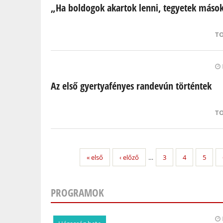
„Ha boldogok akartok lenni, tegyetek máso
T
Az első gyertyafényes randevún történtek
T
« első
‹ előző
…
3
4
5
PROGRAMOK
Oldalak