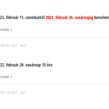
n
23. február 11. szombattól
2023. február 26. vasárnapig
kereshet
OVÁBB
FEB 20, 2022
0
22. február 20. vasárnap 15 óra
OVÁBB
FEB 19, 2022
0