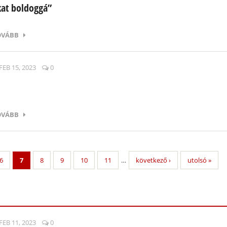
kat boldoggá”
OVÁBB
FEB 15, 2023
0
OVÁBB
6
7
8
9
10
11
…
következő ›
utolsó »
FEB 11, 2023
0