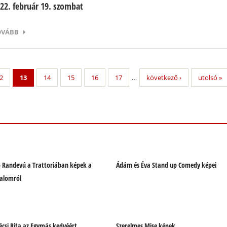
22. február 19. szombat
OVÁBB
2
13
14
15
16
17
…
következő ›
utolsó »
 Randevú a Trattoriában képek a
Ádám és Éva Stand up Comedy képei
kalomról
écsi Rita az Egymás kedvéért
Szerelmes Mise képek