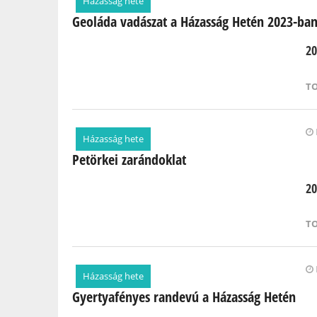
Házasság hete
Geoláda vadászat a Házasság Hetén 2023-ba
20
T
Házasság hete
Petörkei zarándoklat
20
T
Házasság hete
Gyertyafényes randevú a Házasság Hetén