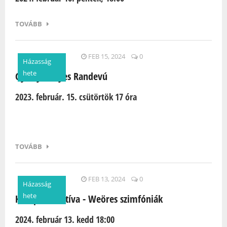
TOVÁBB
FEB 15, 2024
0
Házasság
hete
Gyertyafényes Randevú
2023. február. 15. csütörtök 17 óra
TOVÁBB
FEB 13, 2024
0
Házasság
hete
Komp Kollektíva - Weöres szimfóniák
2024. február 13. kedd 18:00