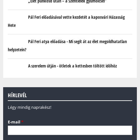
„Élet pünkösd után – a Szentlélek gyümölcsei”
Pál Feri előadásával vette kezdetét a kaposvári Házasság
Hete
Pál Feri atya előadása - Mi segít át az élet megoldhatatlan
helyzetein?
A szerelem útján - ötletek a kettesben töltött időhöz
HÍRLEVÉL
Légy mindig naprakész!
E-mail
*