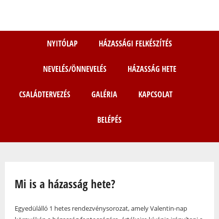
Ugrás
a
tartalomra
NYITÓLAP
HÁZASSÁGI FELKÉSZÍTÉS
NEVELÉS/ÖNNEVELÉS
HÁZASSÁG HETE
CSALÁDTERVEZÉS
GALÉRIA
KAPCSOLAT
BELÉPÉS
Jelenlegi hely
Mi is a házasság hete?
Egyedülálló 1 hetes rendezvénysorozat, amely Valentin-nap