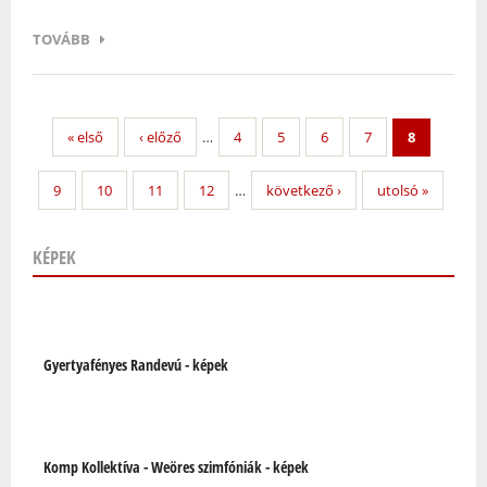
TOVÁBB
« első
‹ előző
…
4
5
6
7
8
9
10
11
12
…
következő ›
utolsó »
KÉPEK
Oldalak
Gyertyafényes Randevú - képek
Komp Kollektíva - Weöres szimfóniák - képek