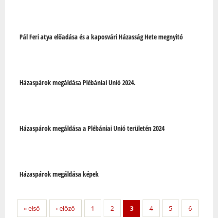
Pál Feri atya előadása és a kaposvári Házasság Hete megnyitó
Házaspárok megáldása Plébániai Unió 2024.
Házaspárok megáldása a Plébániai Unió területén 2024
Házaspárok megáldása képek
« első
‹ előző
1
2
3
4
5
6