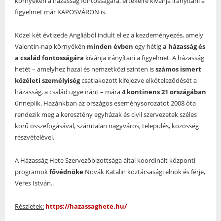
környékén a házasság fontosságára, értékeire kívánja irányítani a
figyelmet már KAPOSVÁRON is.
Közel két évtizede Angliából indult el ez a kezdeményezés, amely
Valentin-nap környékén
minden évben
egy hétig
a házasság és
a család fontosságára
kívánja irányítani a figyelmet. A házasság
hetét – amelyhez hazai és nemzetközi szinten is
számos ismert
közéleti személyiség
csatlakozott kifejezve elköteleződését a
házasság, a család ügye iránt – mára
4 kontinens 21 országában
ünneplik. Hazánkban az országos eseménysorozatot 2008 óta
rendezik meg a keresztény egyházak és civil szervezetek széles
körű összefogásával, számtalan nagyváros, település, közösség
részvételével.
A Házasság Hete Szervezőbizottsága által koordinált központi
programok
fővédnöke
Novák Katalin köztársasági elnök és férje,
Veres István..
Részletek:
https://hazassaghete.hu/