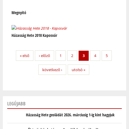
Megnyitó
Házasság Hete 2018 Kaposvár
« első
‹ előző
1
2
3
4
5
következő ›
utolsó »
LEGÚJABB
Házasság Hete geoládát 2026. márciusig 1-ig kint hagyjuk