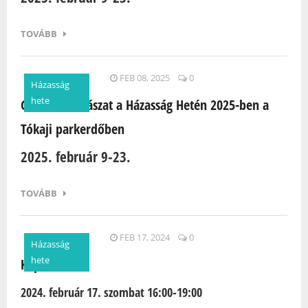
TOVÁBB
FEB 08, 2025
0
Házasság
hete
Geoláda vadászat a Házasság Hetén 2025-ben a
Tókaji parkerdőben
2025. február 9-23.
TOVÁBB
FEB 17, 2024
0
Házasság
hete
Kapocs Táncz
2024. február 17. szombat 16:00-19:00