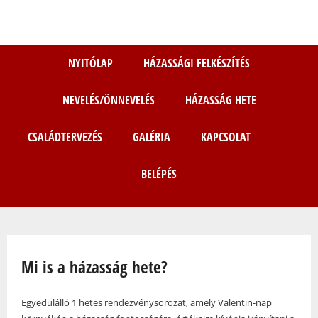
Ugrás
a
tartalomra
NYITÓLAP
HÁZASSÁGI FELKÉSZÍTÉS
NEVELÉS/ÖNNEVELÉS
HÁZASSÁG HETE
CSALÁDTERVEZÉS
GALÉRIA
KAPCSOLAT
BELÉPÉS
Jelenlegi hely
Mi is a házasság hete?
Egyedülálló 1 hetes rendezvénysorozat, amely Valentin-nap