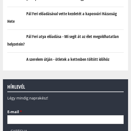
Pál Feri előadásával vette kezdetét a kaposvári Házasság
Hete
Pál Feri atya előadása - Mi segít át az élet megoldhatatlan
helyzetein?
A szerelem útján - ötletek a kettesben töltött időhöz
HÍRLEVÉL
Légy mindig naprakész!
E-mail
*
CAPTCHA