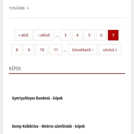
TOVÁBB
« első
‹ előző
…
3
4
5
6
7
8
9
10
11
…
következő ›
utolsó »
KÉPEK
Oldalak
Gyertyafényes Randevú - képek
Komp Kollektíva - Weöres szimfóniák - képek