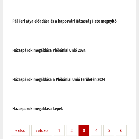
Pál Feri atya előadása és a kaposvári Házasság Hete megnyitó
Házaspárok megáldása Plébániai Unió 2024.
Házaspárok megáldása a Plébániai Unió területén 2024
Házaspárok megáldása képek
« első
‹ előző
1
2
3
4
5
6