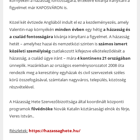
környékén a házasság fontosságára, értékeire kívánja irányítani a
figyelmet már KAPOSVÁRON is.
Közel két évtizede Angliából indult el ez a kezdeményezés, amely
Valentin-nap környékén
minden évben
egy hétig
a házasság és
a család fontosságára
kívánja irányítani a figyelmet. A házasság
hetét – amelyhez hazai és nemzetközi szinten is
számos ismert
közéleti személyiség
csatlakozott kifejezve elköteleződését a
házasság, a család ügye iránt – mára
4 kontinens 21 országában
ünneplik. Hazánkban az országos eseménysorozatot 2008 óta
rendezik meg a keresztény egyházak és civil szervezetek széles
körű összefogásával, számtalan nagyváros, település, közösség
részvételével.
A Házasság Hete Szervezőbizottsága által koordinált központi
programok
fővédnöke
Novák Katalin köztársasági elnök és férje,
Veres István..
Részletek:
https://hazassaghete.hu/