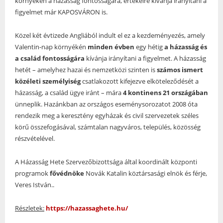
környékén a házasság fontosságára, értékeire kívánja irányítani a
figyelmet már KAPOSVÁRON is.
Közel két évtizede Angliából indult el ez a kezdeményezés, amely
Valentin-nap környékén
minden évben
egy hétig
a házasság és
a család fontosságára
kívánja irányítani a figyelmet. A házasság
hetét – amelyhez hazai és nemzetközi szinten is
számos ismert
közéleti személyiség
csatlakozott kifejezve elköteleződését a
házasság, a család ügye iránt – mára
4 kontinens 21 országában
ünneplik. Hazánkban az országos eseménysorozatot 2008 óta
rendezik meg a keresztény egyházak és civil szervezetek széles
körű összefogásával, számtalan nagyváros, település, közösség
részvételével.
A Házasság Hete Szervezőbizottsága által koordinált központi
programok
fővédnöke
Novák Katalin köztársasági elnök és férje,
Veres István..
Részletek:
https://hazassaghete.hu/