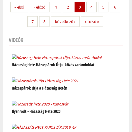
« első
‹ előző
1
2
3
4
5
6
7
8
következő ›
utolsó »
VIDEÓK
Oldalak
Házasság Hete-Házaspárok Útja, közös zarándoklat
Házaspárok útja a Házasság Hetén
Ilyen volt - Házasság Hete 2020