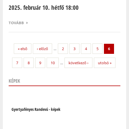
2025. február 10. hétfő 18:00
TOVÁBB
« első
‹ előző
…
2
3
4
5
6
7
8
9
10
…
következő ›
utolsó »
KÉPEK
Oldalak
Gyertyafényes Randevú - képek