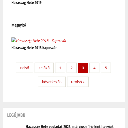
Házasság Hete 2019
Megnyitó
Házasság Hete 2018 Kaposvár
« első
‹ előző
1
2
3
4
5
következő ›
utolsó »
LEGÚJABB
Házasság Hete geoládát 2026. márciusig 1-ig kint hagyjuk