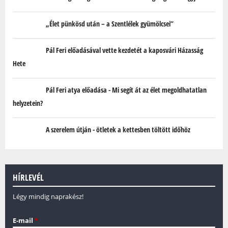
„Élet pünkösd után – a Szentlélek gyümölcsei”
Pál Feri előadásával vette kezdetét a kaposvári Házasság
Hete
Pál Feri atya előadása - Mi segít át az élet megoldhatatlan
helyzetein?
A szerelem útján - ötletek a kettesben töltött időhöz
HÍRLEVÉL
Légy mindig naprakész!
E-mail
*