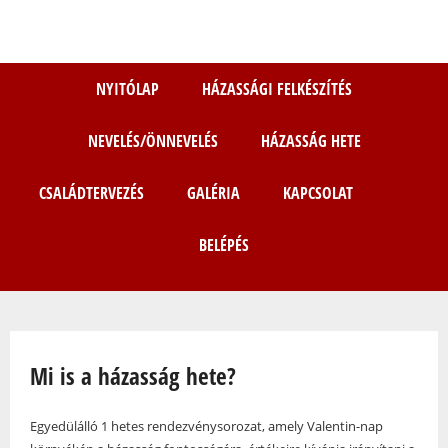
Ugrás
a
tartalomra
NYITÓLAP
HÁZASSÁGI FELKÉSZÍTÉS
NEVELÉS/ÖNNEVELÉS
HÁZASSÁG HETE
CSALÁDTERVEZÉS
GALÉRIA
KAPCSOLAT
BELÉPÉS
Jelenlegi hely
Mi is a házasság hete?
Egyedülálló 1 hetes rendezvénysorozat, amely Valentin-nap