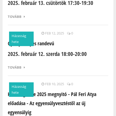
2025. február 13. csütörtök 17:30-19:30
TOVÁBB
FEB 12, 2025
0
Házasság
hete
Gyertyafényes randevú
2025. február 12. szerda 18:00-20:00
TOVÁBB
FEB 10, 2025
0
Házasság
hete
Házasság Hete 2025 megnyitó - Pál Feri Atya
előadása - Az egyensúlyvesztéstől az új
egyensúlyig