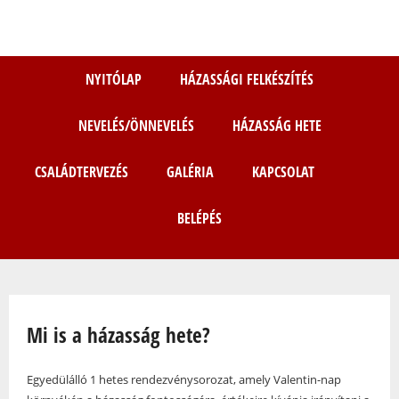
Ugrás
a
tartalomra
NYITÓLAP
HÁZASSÁGI FELKÉSZÍTÉS
NEVELÉS/ÖNNEVELÉS
HÁZASSÁG HETE
CSALÁDTERVEZÉS
GALÉRIA
KAPCSOLAT
BELÉPÉS
Jelenlegi hely
Mi is a házasság hete?
Egyedülálló 1 hetes rendezvénysorozat, amely Valentin-nap