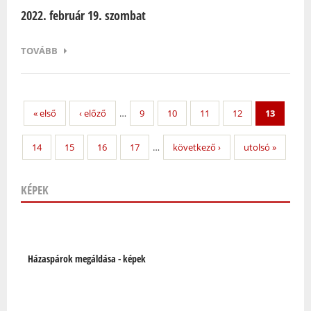
2022. február 19. szombat
TOVÁBB
« első
‹ előző
…
9
10
11
12
13
14
15
16
17
…
következő ›
utolsó »
KÉPEK
Oldalak
Házaspárok megáldása - képek