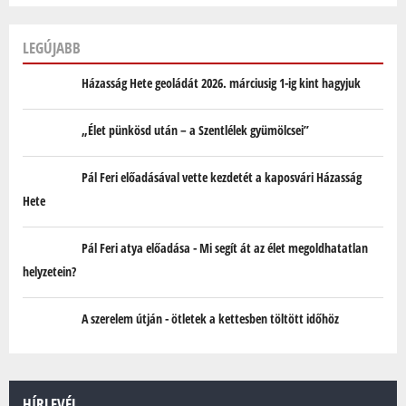
LEGÚJABB
Házasság Hete geoládát 2026. márciusig 1-ig kint hagyjuk
„Élet pünkösd után – a Szentlélek gyümölcsei”
Pál Feri előadásával vette kezdetét a kaposvári Házasság
Hete
Pál Feri atya előadása - Mi segít át az élet megoldhatatlan
helyzetein?
A szerelem útján - ötletek a kettesben töltött időhöz
HÍRLEVÉL