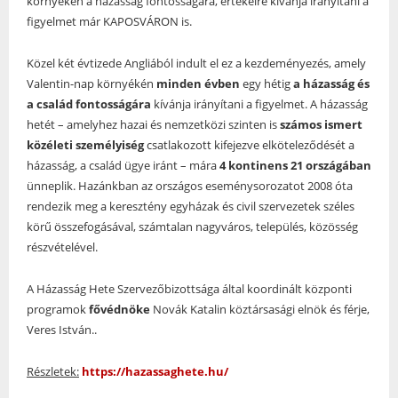
környékén a házasság fontosságára, értékeire kívánja irányítani a
figyelmet már KAPOSVÁRON is.
Közel két évtizede Angliából indult el ez a kezdeményezés, amely
Valentin-nap környékén
minden évben
egy hétig
a házasság és
a család fontosságára
kívánja irányítani a figyelmet. A házasság
hetét – amelyhez hazai és nemzetközi szinten is
számos ismert
közéleti személyiség
csatlakozott kifejezve elköteleződését a
házasság, a család ügye iránt – mára
4 kontinens 21 országában
ünneplik. Hazánkban az országos eseménysorozatot 2008 óta
rendezik meg a keresztény egyházak és civil szervezetek széles
körű összefogásával, számtalan nagyváros, település, közösség
részvételével.
A Házasság Hete Szervezőbizottsága által koordinált központi
programok
fővédnöke
Novák Katalin köztársasági elnök és férje,
Veres István..
Részletek:
https://hazassaghete.hu/