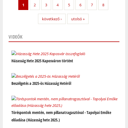
1
2
3
4
5
6
7
8
következő ›
utolsó »
VIDEÓK
Oldalak
Házasság Hete 2025 Kaposváron történt
Beszélgetés a 2025-ös Házasság Hetéről
Töréspontok mentén, nem pillanatragasztóval - Tapolyai Emőke
előadása (Házasság hete 2025.)