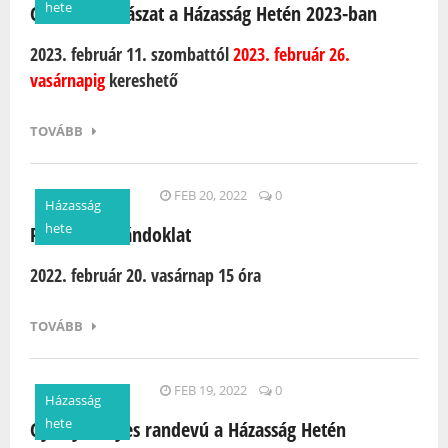
hete
Geoláda vadászat a Házasság Hetén 2023-ban
2023. február 11. szombattól
2023. február 26.
vasárnapig
kereshető
TOVÁBB
FEB 20, 2022
0
Házasság
hete
Petörkei zarándoklat
2022. február 20. vasárnap 15 óra
TOVÁBB
FEB 19, 2022
0
Házasság
hete
Gyertyafényes randevú a Házasság Hetén