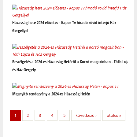
Házasság hete 2024 előzetes - Kapos Tv híradó rövid interjú Ház
Gergellyel
Beszélgetés a 2024-es Házasság Hetéről a Korzó magazinban - Tóth Lujza
és Ház Gergely
Megnyitó rendezvény a 2024-es Házasság Hetén
1
2
3
4
5
következő ›
utolsó »