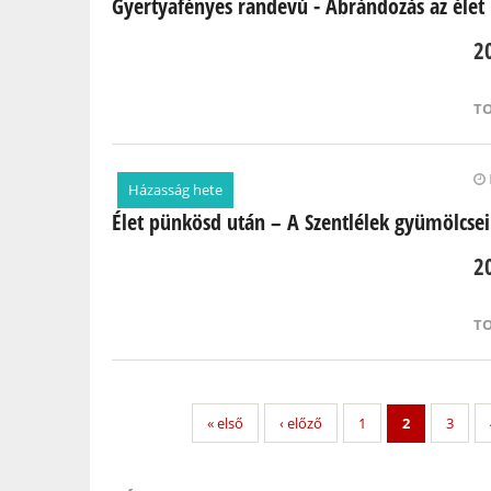
Gyertyafényes randevú - Ábrándozás az élet
2
T
Házasság hete
Élet pünkösd után – A Szentlélek gyümölcsei
2
T
« első
‹ előző
1
2
3