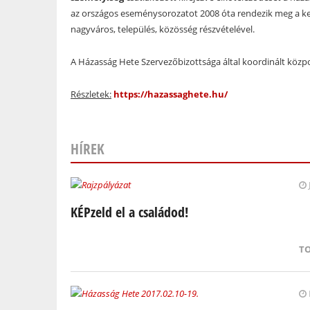
az országos eseménysorozatot 2008 óta rendezik meg a ker
nagyváros, település, közösség részvételével.
A Házasság Hete Szervezőbizottsága által koordinált köz
Részletek:
https://hazassaghete.hu/
HÍREK
Oldalak
KÉPzeld el a családod!
T