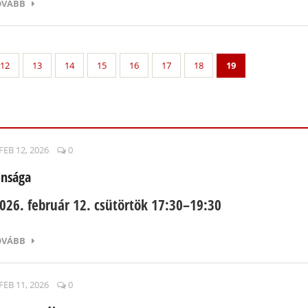
OVÁBB
12
13
14
15
16
17
18
19
FEB 12, 2026
0
onsága
026. február 12. csütörtök 17:30–19:30
OVÁBB
FEB 11, 2026
0