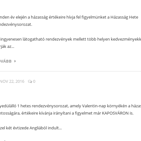
nden év elején a házasság értékeire hívja fel figyelmünket a Házasság Hete
ndezvénysorozat.
 ingyenesen látogatható rendezvények mellett több helyen kedvezményekk
ják az...
OVÁBB
NOV 22, 2016
0
yedülálló 1 hetes rendezvénysorozat, amely Valentin-nap környékén a háza
ntosságára, értékeire kívánja irányítani a figyelmet már KAPOSVÁRON is.
zel két évtizede Angliából indult...