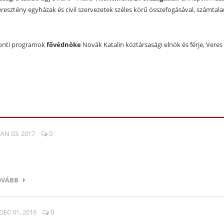
esztény egyházak és civil szervezetek széles körű összefogásával, számtala
ponti programok
fővédnöke
Novák Katalin köztársasági elnök és férje, Veres 
JAN 03, 2017
0
OVÁBB
DEC 01, 2016
0