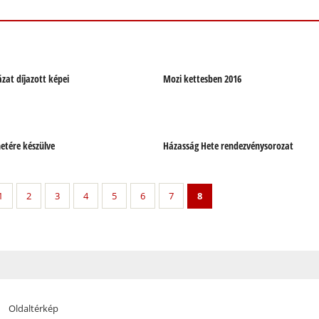
ázat díjazott képei
Mozi kettesben 2016
etére készülve
Házasság Hete rendezvénysorozat
1
2
3
4
5
6
7
8
Oldaltérkép