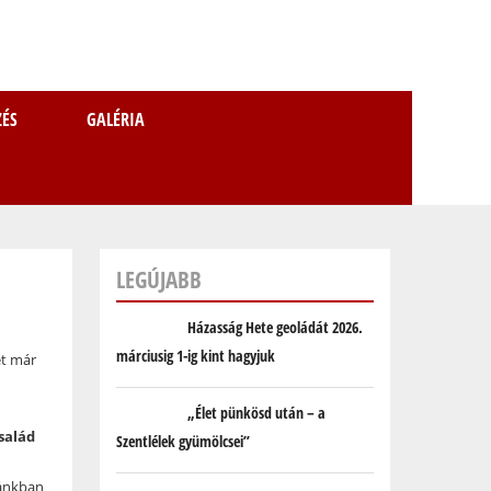
ZÉS
GALÉRIA
KER
LEGÚJABB
Házasság Hete geoládát 2026.
márciusig 1-ig kint hagyjuk
et már
„Élet pünkösd után – a
salád
Szentlélek gyümölcsei”
ánkban