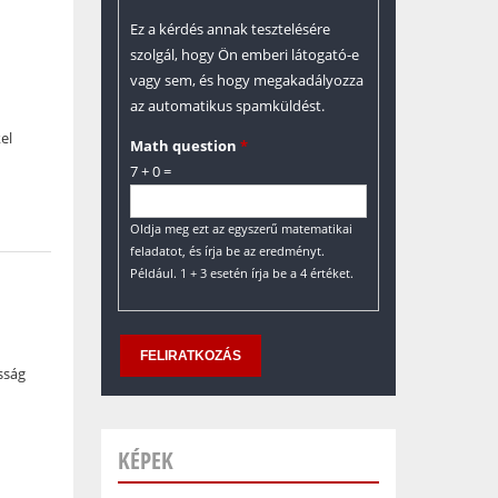
Ez a kérdés annak tesztelésére
szolgál, hogy Ön emberi látogató-e
vagy sem, és hogy megakadályozza
az automatikus spamküldést.
el
Math question
*
7 + 0 =
Oldja meg ezt az egyszerű matematikai
feladatot, és írja be az eredményt.
Például. 1 + 3 esetén írja be a 4 értéket.
sság
KÉPEK