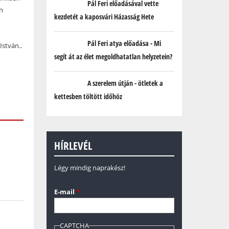
Pál Feri előadásával vette
n
kezdetét a kaposvári Házasság Hete
Pál Feri atya előadása - Mi
István..
segít át az élet megoldhatatlan helyzetein?
A szerelem útján - ötletek a
kettesben töltött időhöz
HÍRLEVÉL
Légy mindig naprakész!
E-mail
*
CAPTCHA