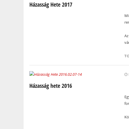
Házasság Hete 2017
Mi
re
Az
vár
T
Házasság hete 2016
Eg
fo
Kö