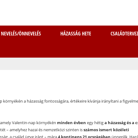
Ugrás
a
tartalomra
NEVELÉS/ÖNNEVELÉS
HÁZASSÁG HETE
CSALÁDTERVE
 környékén a házasság fontosságára, értékeire kívánja irányítani a figyelm
s, amely Valentin-nap környékén
minden évben
egy hétig
a házasság és a c
etét – amelyhez hazai és nemzetközi szinten is
számos ismert közéleti
sság, a család ügye iránt – mára
4 kontinens 21 országában
ünneplik. Haz