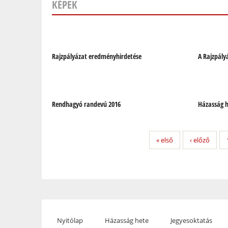
KÉPEK
Oldalak
Rajzpályázat eredményhirdetése
A Rajzpály
Rendhagyó randevú 2016
Házasság h
« első
‹ előző
Nyitólap
Házasság hete
Jegyesoktatás