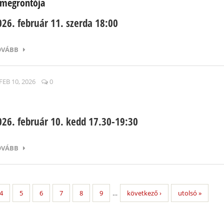
 megrontója
026. február 11. szerda 18:00
OVÁBB
FEB 10, 2026
0
026. február 10. kedd 17.30-19:30
OVÁBB
4
5
6
7
8
9
…
következő ›
utolsó »