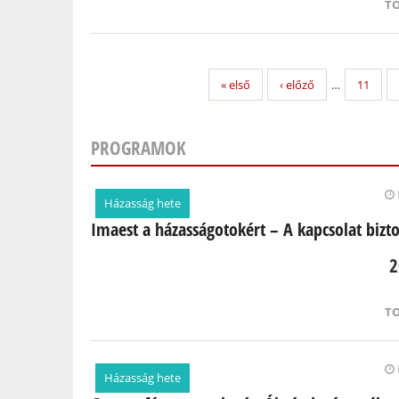
T
« első
‹ előző
…
11
PROGRAMOK
Oldalak
Házasság hete
Imaest a házasságotokért – A kapcsolat bizt
2
T
Házasság hete