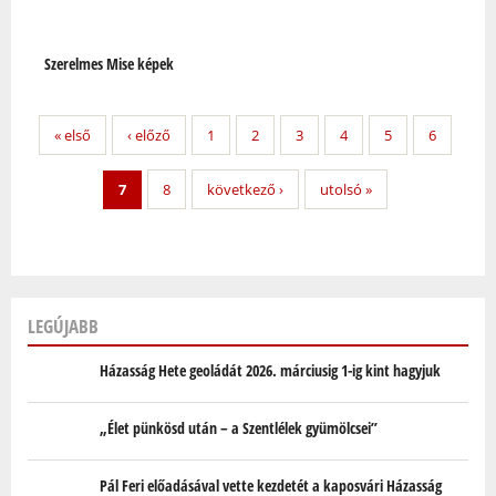
Szerelmes Mise képek
« első
‹ előző
1
2
3
4
5
6
7
8
következő ›
utolsó »
LEGÚJABB
Házasság Hete geoládát 2026. márciusig 1-ig kint hagyjuk
„Élet pünkösd után – a Szentlélek gyümölcsei”
Pál Feri előadásával vette kezdetét a kaposvári Házasság