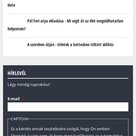
Hete
Pál Feri atya előadása - Mi segít át az élet megoldhatatlan
helyzetein?
A szerelem útján - ötletek a kettesben töltött időhöz
HÍRLEVÉL
Légy mindig naprakész!
E-mail
*
CAPTCHA
Ez a kérdés annak tesztelésére szolgál, hogy Ön emberi
látogató-e vagy sem, és hogy megakadályozza az automatikus