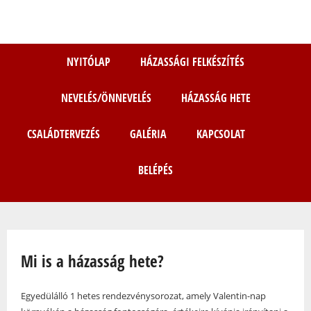
Ugrás
a
tartalomra
NYITÓLAP
HÁZASSÁGI FELKÉSZÍTÉS
NEVELÉS/ÖNNEVELÉS
HÁZASSÁG HETE
CSALÁDTERVEZÉS
GALÉRIA
KAPCSOLAT
BELÉPÉS
Jelenlegi hely
Mi is a házasság hete?
Egyedülálló 1 hetes rendezvénysorozat, amely Valentin-nap