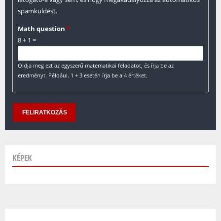
spamküldést.
Math question
*
8 + 1 =
Oldja meg ezt az egyszerű matematikai feladatot, és írja be az
eredményt. Például. 1 + 3 esetén írja be a 4 értéket.
KÉPEK