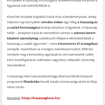
környékén a házasság fontosságára, értékeire kívánja irányítani a
figyelmet már KAPOSVÁRON is.
Közel két évtizede Angliából indult el ez a kezdeményezés, amely
Valentin-nap környékén
minden évben
egy hétig
a házasság és
a család fontosságára
kívánja irányítani a figyelmet. A házasság
hetét – amelyhez hazai és nemzetközi szinten is
számos ismert
közéleti személyiség
csatlakozott kifejezve elköteleződését a
házasság, a család ügye iránt – mára
4 kontinens 21 országában
ünneplik. Hazánkban az országos eseménysorozatot 2008 óta
rendezik meg a keresztény egyházak és civil szervezetek széles
körű összefogásával, számtalan nagyváros, település, közösség
részvételével.
A Házasság Hete Szervezőbizottsága által koordinált központi
programok
fővédnöke
Novák Katalin köztársasági elnök és férje,
Veres István..
Részletek:
https://hazassaghete.hu/