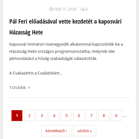
FEB 11, 2026
0
Pál Feri előadásával vette kezdetét a kaposvári
Házasság Hete
Kaposvár immáron tizenegyedik alkalommal kapcsolódik be a
Házasság Hete országos programsorozatba, melynek idei
jelmondatául a hűség szabadságát választották.
A Csakazértis a Családokért...
TOVÁBB
1
2
3
4
5
6
7
8
9
…
következő ›
utolsó »