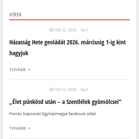
HÍREK
Oldalak
FEB 22, 2026
0
Házasság Hete geoládát 2026. márciusig 1-ig kint
hagyjuk
TOVÁBB
FEB 12, 2026
0
„Élet pünkösd után – a Szentlélek gyümölcsei”
Forrás: Kaposvári Egyházmegye facebook oldal
TOVÁBB