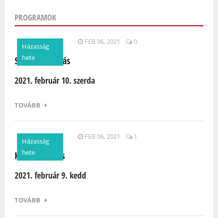
PROGRAMOK
Oldalak
FEB 06, 2021
0
Házasság
hete
Szerdai kihívás
2021. február 10. szerda
TOVÁBB
FEB 06, 2021
1
Házasság
hete
Keddi kihívás
2021. február 9. kedd
TOVÁBB