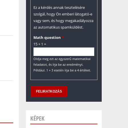
Ez a kérdés annak tesztelésére
szolgál, hogy Ön emberi látogató-e
vagy sem, és hogy megakadályozza
az automatikus spamküldést.
Math question
*
15 + 1 =
Oldja meg ezt az egyszerű matematikai
feladatot, és írja be az eredményt.
Például. 1 + 3 esetén írja be a 4 értéket.
KÉPEK