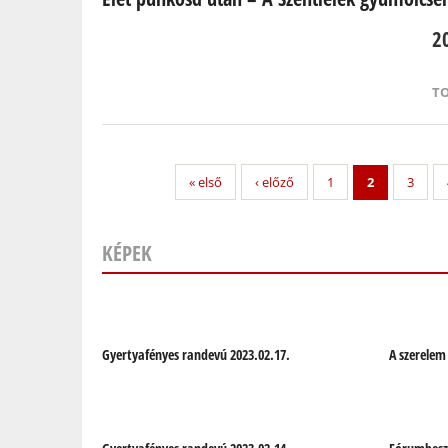
2
T
« első
‹ előző
1
2
3
KÉPEK
Oldalak
Gyertyafényes randevú 2023.02.17.
A szerelem