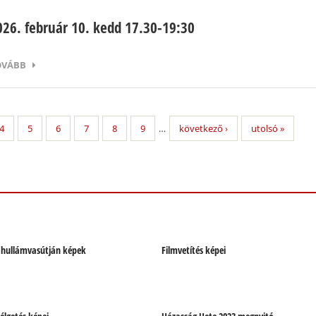
026. február 10. kedd 17.30-19:30
OVÁBB
4
5
6
7
8
9
…
következő ›
utolsó »
 hullámvasútján képek
Filmvetítés képei