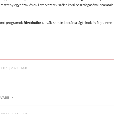
esztény egyházak és civil szervezetek széles körű összefogásával, számtala
ponti programok
fővédnöke
Novák Katalin köztársasági elnök és férje, Veres 
FEB 10, 2023
0
n
OVÁBB
JAN 17, 2023
0