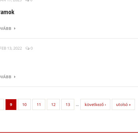
gramok
OVÁBB
FEB 13, 2022
0
OVÁBB
9
10
11
12
13
…
következő ›
utolsó »