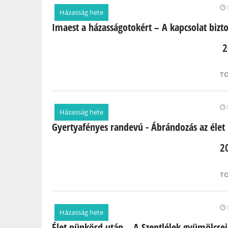
Oldalak
Házasság hete
Imaest a házasságotokért – A kapcsolat bizt
2
T
Házasság hete
Gyertyafényes randevú - Ábrándozás az élet
2
T
Házasság hete
Élet pünkösd után – A Szentlélek gyümölcsei