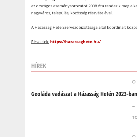
az országos eseménysorozatot 2008 óta rendezik meg a ker
nagyváros, település, közösség részvételével.
A Házasság Hete Szervezőbizottsága által koordinált köz
Részletek:
https://hazassaghete.hu/
HÍREK
Oldalak
Geoláda vadászat a Házasság Hetén 2023-ba
...
T