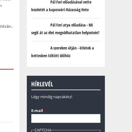
Pál Feri előadásával vette
n
kezdetét a kaposvári Házasság Hete
Pál Feri atya előadása - Mi
István..
segít át az élet megoldhatatlan helyzetein?
A szerelem útján - ötletek a
kettesben töltött időhöz
HÍRLEVÉL
Légy mindig naprakész!
E-mail
*
CAPTCHA