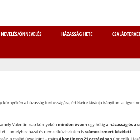
Ugrás
a
tartalomra
NEVELÉS/ÖNNEVELÉS
HÁZASSÁG HETE
CSALÁDTERVE
 környékén a házasság fontosságára, értékeire kívánja irányítani a figyelm
s, amely Valentin-nap környékén
minden évben
egy hétig
a házasság és a c
etét – amelyhez hazai és nemzetközi szinten is
számos ismert közéleti
sság, a család ügye iránt – mára
4 kontinens 21 országában
ünneplik. Haz