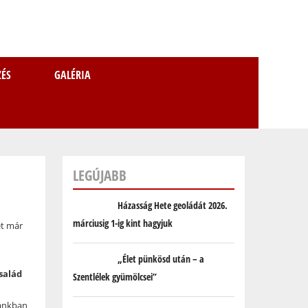
ZÉS
GALÉRIA
KER
LEGÚJABB
Házasság Hete geoládát 2026.
márciusig 1-ig kint hagyjuk
et már
„Élet pünkösd után – a
salád
Szentlélek gyümölcsei”
ánkban