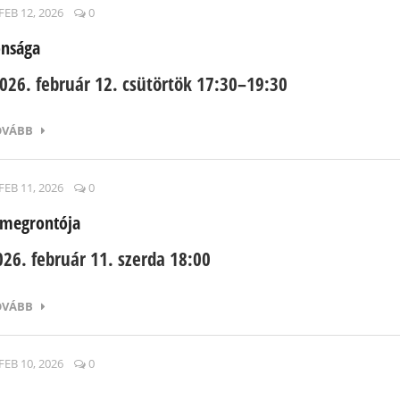
FEB 12, 2026
0
onsága
026. február 12. csütörtök 17:30–19:30
OVÁBB
FEB 11, 2026
0
 megrontója
026. február 11. szerda 18:00
OVÁBB
FEB 10, 2026
0