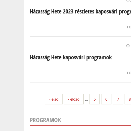
Házasság Hete 2023 részletes kaposvári pro
T
Házasság Hete kaposvári programok
T
« első
‹ előző
…
5
6
7
8
PROGRAMOK