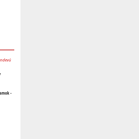
7
ramok -