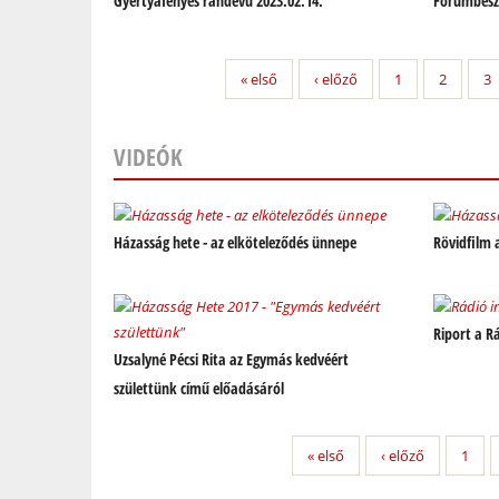
Gyertyafényes randevú 2023.02.14.
Fórumbeszé
« első
‹ előző
1
2
3
VIDEÓK
Oldalak
Házasság hete - az elköteleződés ünnepe
Rövidfilm 
Riport a 
Uzsalyné Pécsi Rita az Egymás kedvéért
születtünk című előadásáról
« első
‹ előző
1