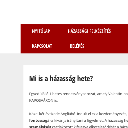
NYITÓLAP
HÁZASSÁGI FELKÉSZÍTÉS
KAPCSOLAT
BELÉPÉS
Jelenlegi hely
Mi is a házasság hete?
Egyedülálló 1 hetes rendezvénysorozat, amely Valentin-nap
KAPOSVÁRON is.
Közel két évtizede Angliából indult el ez a kezdeményezé
fontosságára
kívánja irányítani a figyelmet. A házasság h
személyiség
csatlakozott kifejezve elköteleződését a háza