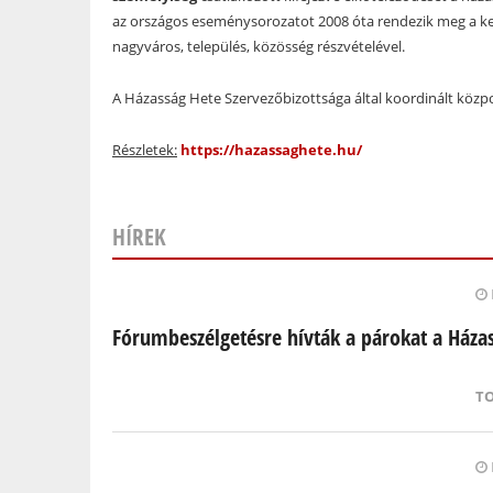
az országos eseménysorozatot 2008 óta rendezik meg a ker
nagyváros, település, közösség részvételével.
A Házasság Hete Szervezőbizottsága által koordinált köz
Részletek:
https://hazassaghete.hu/
HÍREK
Oldalak
Fórumbeszélgetésre hívták a párokat a Háza
T