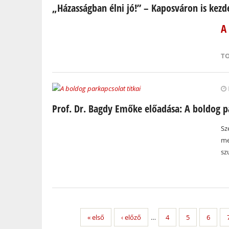
„Házasságban élni jó!” – Kaposváron is kezd
A
T
Prof. Dr. Bagdy Emőke előadása: A boldog p
Sz
me
sz
« első
‹ előző
…
4
5
6