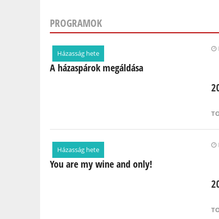
PROGRAMOK
Oldalak
Házasság hete
A házaspárok megáldása
2
T
Házasság hete
You are my wine and only!
2
T