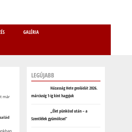
ZÉS
GALÉRIA
KER
LEGÚJABB
Házasság Hete geoládát 2026.
márciusig 1-ig kint hagyjuk
et már
„Élet pünkösd után – a
salád
Szentlélek gyümölcsei”
ánkban