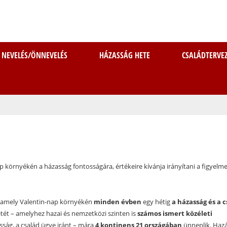
Ugrás
a
tartalomra
NEVELÉS/ÖNNEVELÉS
HÁZASSÁG HETE
CSALÁDTERVE
 környékén a házasság fontosságára, értékeire kívánja irányítani a figyelm
s, amely Valentin-nap környékén
minden évben
egy hétig
a házasság és a c
etét – amelyhez hazai és nemzetközi szinten is
számos ismert közéleti
sság, a család ügye iránt – mára
4 kontinens 21 országában
ünneplik. Haz