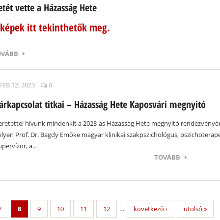
etét vette a Házasság Hete
 képek itt tekinthetők meg.
OVÁBB
FEB 12, 2023
0
árkapcsolat titkai – Házasság Hete Kaposvári megnyitó
eretettel hívunk mindenkit a 2023-as Házasság Hete megnyitó rendezvényér
lyen Prof. Dr. Bagdy Emőke magyar klinikai szakpszichológus, pszichoterap
upervízor, a...
TOVÁBB
7
8
9
10
11
12
…
következő ›
utolsó »