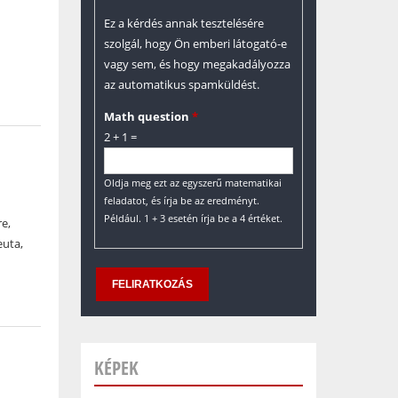
Ez a kérdés annak tesztelésére
szolgál, hogy Ön emberi látogató-e
vagy sem, és hogy megakadályozza
az automatikus spamküldést.
Math question
*
2 + 1 =
Oldja meg ezt az egyszerű matematikai
feladatot, és írja be az eredményt.
Például. 1 + 3 esetén írja be a 4 értéket.
e,
euta,
KÉPEK