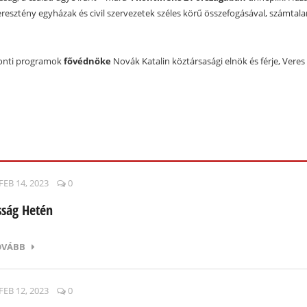
esztény egyházak és civil szervezetek széles körű összefogásával, számtala
ponti programok
fővédnöke
Novák Katalin köztársasági elnök és férje, Veres 
FEB 14, 2023
0
sság Hetén
OVÁBB
FEB 12, 2023
0