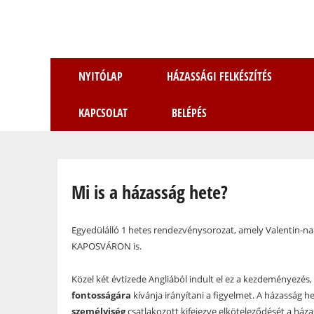
NYITÓLAP
HÁZASSÁGI FELKÉSZÍTÉS
KAPCSOLAT
BELÉPÉS
Jelenlegi hely
Mi is a házasság hete?
Egyedülálló 1 hetes rendezvénysorozat, amely Valentin-nap
KAPOSVÁRON is.
Közel két évtizede Angliából indult el ez a kezdeményezé
fontosságára
kívánja irányítani a figyelmet. A házasság h
személyiség
csatlakozott kifejezve elköteleződését a háza