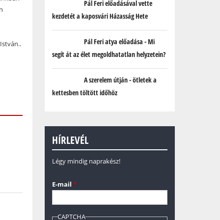
Pál Feri előadásával vette
n
kezdetét a kaposvári Házasság Hete
Pál Feri atya előadása - Mi
István..
segít át az élet megoldhatatlan helyzetein?
A szerelem útján - ötletek a
kettesben töltött időhöz
HÍRLEVÉL
Légy mindig naprakész!
E-mail
*
CAPTCHA