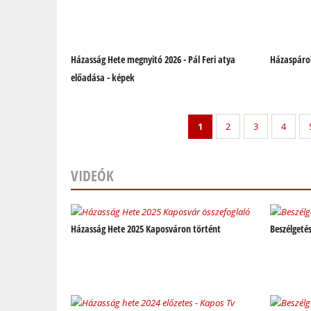
Házasság Hete megnyitó 2026 - Pál Feri atya
Házaspáro
előadása - képek
1
2
3
4
VIDEÓK
Oldalak
Házasság Hete 2025 Kaposváron történt
Beszélgeté