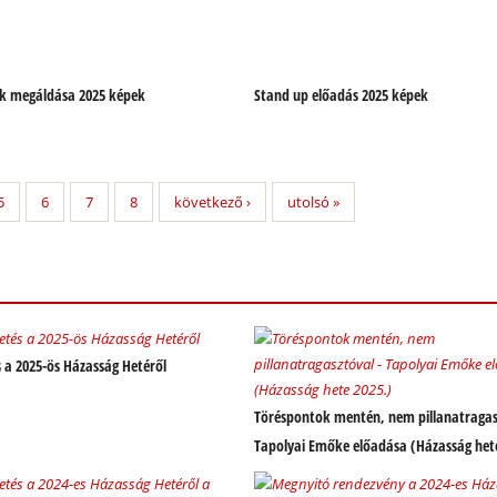
k megáldása 2025 képek
Stand up előadás 2025 képek
5
6
7
8
következő ›
utolsó »
s a 2025-ös Házasság Hetéről
Töréspontok mentén, nem pillanatragas
Tapolyai Emőke előadása (Házasság hete