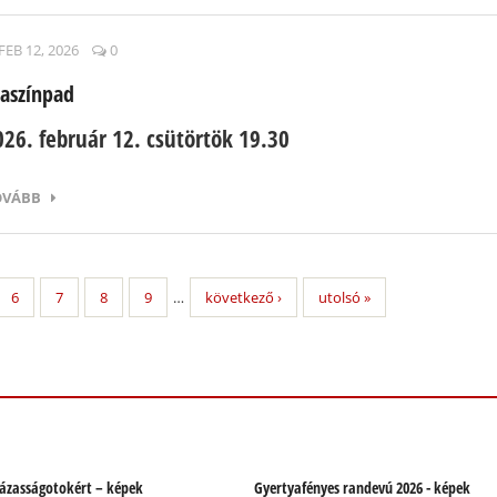
FEB 12, 2026
0
aszínpad
026. február 12. csütörtök 19.30
OVÁBB
6
7
8
9
…
következő ›
utolsó »
házasságotokért – képek
Gyertyafényes randevú 2026 - képek