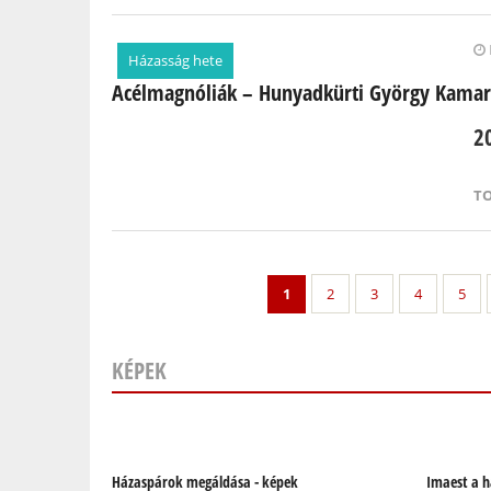
Házasság hete
Acélmagnóliák – Hunyadkürti György Kamar
2
T
1
2
3
4
5
KÉPEK
Oldalak
Házaspárok megáldása - képek
Imaest a 