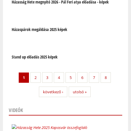
Házasság Hete megnyitó 2026 - Pál Feri atya előadása - képek
Házaspárok megáldása 2025 képek
Stand up előadás 2025 képek
1
2
3
4
5
6
7
8
következő ›
utolsó »
VIDEÓK
Oldalak