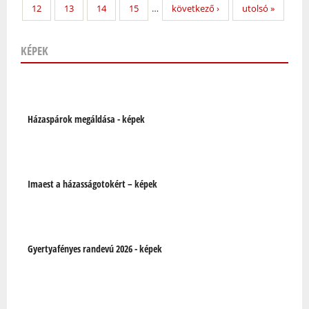
12
13
14
15
…
következő ›
utolsó »
KÉPEK
Oldalak
Házaspárok megáldása - képek
Imaest a házasságotokért – képek
Gyertyafényes randevú 2026 - képek