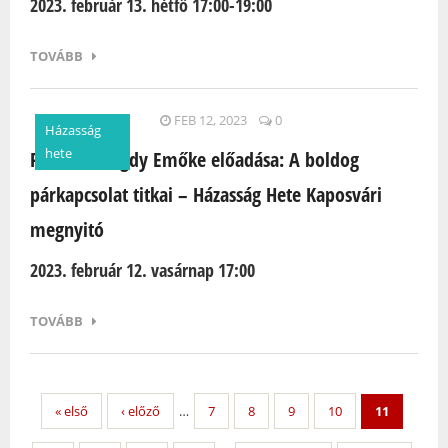
2023. február 13. hétfő 17:00-19:00
TOVÁBB
FEB 12, 2023
0
Házasság
hete
Prof. Dr. Bagdy Emőke előadása: A boldog
párkapcsolat titkai – Házasság Hete Kaposvári
megnyitó
2023. február 12. vasárnap 17:00
TOVÁBB
« első
‹ előző
…
7
8
9
10
11