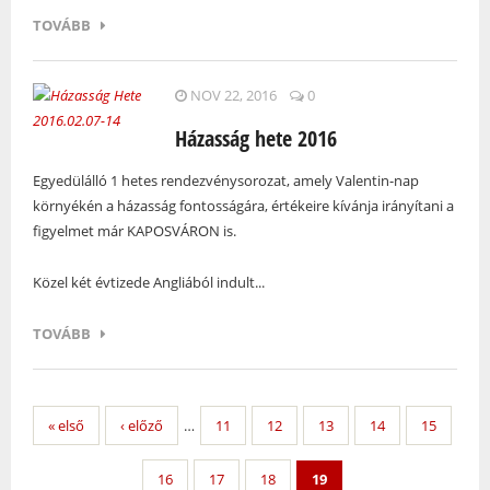
TOVÁBB
NOV 22, 2016
0
Házasság hete 2016
Egyedülálló 1 hetes rendezvénysorozat, amely Valentin-nap
környékén a házasság fontosságára, értékeire kívánja irányítani a
figyelmet már KAPOSVÁRON is.
Közel két évtizede Angliából indult...
TOVÁBB
« első
‹ előző
…
11
12
13
14
15
16
17
18
19