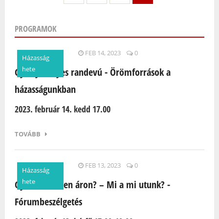
PROGRAMOK
Oldalak
FEB 14, 2023
0
Házasság
hete
Gyertyafényes randevú - Örömforrások a
házasságunkban
2023. február 14. kedd 17.00
TOVÁBB
FEB 13, 2023
0
Házasság
hete
Gyerek minden áron? – Mi a mi utunk? -
Fórumbeszélgetés