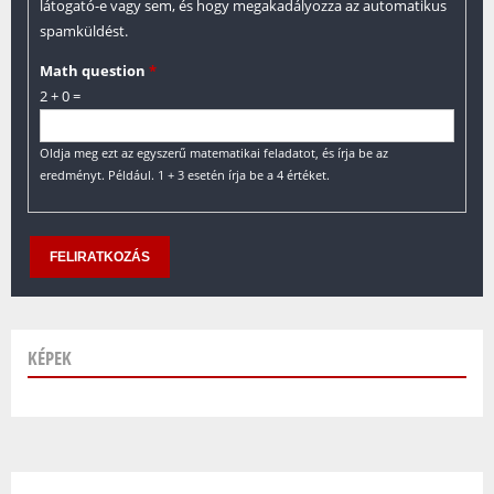
látogató-e vagy sem, és hogy megakadályozza az automatikus
spamküldést.
Math question
*
2 + 0 =
Oldja meg ezt az egyszerű matematikai feladatot, és írja be az
eredményt. Például. 1 + 3 esetén írja be a 4 értéket.
KÉPEK