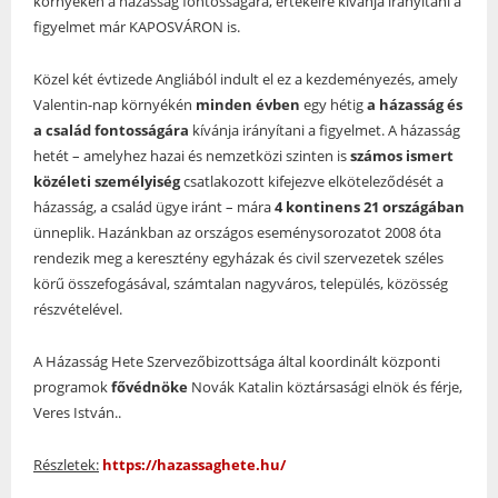
környékén a házasság fontosságára, értékeire kívánja irányítani a
figyelmet már KAPOSVÁRON is.
Közel két évtizede Angliából indult el ez a kezdeményezés, amely
Valentin-nap környékén
minden évben
egy hétig
a házasság és
a család fontosságára
kívánja irányítani a figyelmet. A házasság
hetét – amelyhez hazai és nemzetközi szinten is
számos ismert
közéleti személyiség
csatlakozott kifejezve elköteleződését a
házasság, a család ügye iránt – mára
4 kontinens 21 országában
ünneplik. Hazánkban az országos eseménysorozatot 2008 óta
rendezik meg a keresztény egyházak és civil szervezetek széles
körű összefogásával, számtalan nagyváros, település, közösség
részvételével.
A Házasság Hete Szervezőbizottsága által koordinált központi
programok
fővédnöke
Novák Katalin köztársasági elnök és férje,
Veres István..
Részletek:
https://hazassaghete.hu/