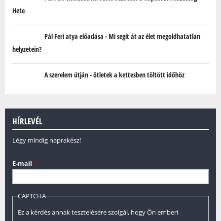
Hete
Pál Feri atya előadása - Mi segít át az élet megoldhatatlan
helyzetein?
A szerelem útján - ötletek a kettesben töltött időhöz
HÍRLEVÉL
Légy mindig naprakész!
E-mail
*
CAPTCHA
Ez a kérdés annak tesztelésére szolgál, hogy Ön emberi