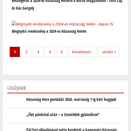
Beszélgetés a 2024-es Házasság Hetéről a Korzó magazinban - Tóth Lujza
és Ház Gergely
Megnyitó rendezvény a 2024-es Házasság Hetén
1
2
3
4
5
következő ›
utolsó »
LEGÚJABB
Házasság Hete geoládát 2026. márciusig 1-ig kint hagyjuk
„Élet pünkösd után – a Szentlélek gyümölcsei”
Pál Feri előadásával vette kezdetét a kaposvári Házasság