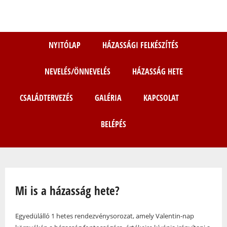
Ugrás
a
tartalomra
NYITÓLAP
HÁZASSÁGI FELKÉSZÍTÉS
NEVELÉS/ÖNNEVELÉS
HÁZASSÁG HETE
CSALÁDTERVEZÉS
GALÉRIA
KAPCSOLAT
BELÉPÉS
Jelenlegi hely
Mi is a házasság hete?
Egyedülálló 1 hetes rendezvénysorozat, amely Valentin-nap