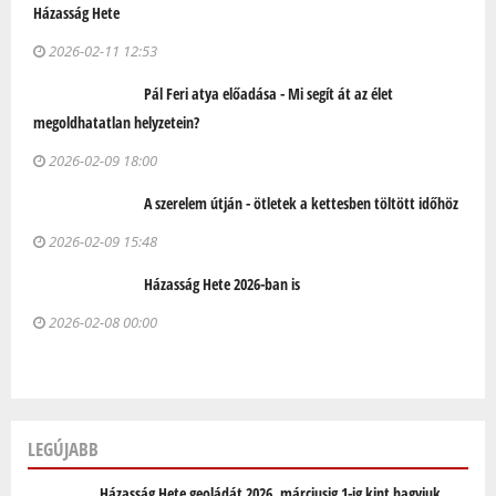
Házasság Hete
2026-02-11 12:53
Pál Feri atya előadása - Mi segít át az élet
megoldhatatlan helyzetein?
2026-02-09 18:00
A szerelem útján - ötletek a kettesben töltött időhöz
2026-02-09 15:48
Házasság Hete 2026-ban is
2026-02-08 00:00
LEGÚJABB
Házasság Hete geoládát 2026. márciusig 1-ig kint hagyjuk