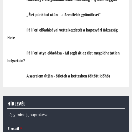
„Élet pünkösd után – a Szentlélek gyümölcsei”
Pál Feri előadásával vette kezdetét a kaposvári Házasság
Hete
Pál Feri atya előadása - Mi segít át az élet megoldhatatlan
helyzetein?
A szerelem útján - ötletek a kettesben töltött időhöz
HÍRLEVÉL
Légy mindig naprakész!
E-mail
*