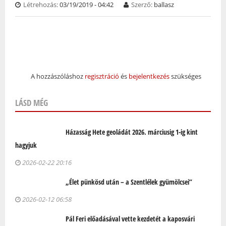
Létrehozás:
03/19/2019 - 04:42
Szerző:
ballasz
A hozzászóláshoz
regisztráció
és
bejelentkezés
szükséges
LÁSD MÉG
Házasság Hete geoládát 2026. márciusig 1-ig kint
hagyjuk
2026-02-22 20:16
„Élet pünkösd után – a Szentlélek gyümölcsei”
2026-02-12 06:58
Pál Feri előadásával vette kezdetét a kaposvári