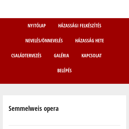
Ugrás
a
tartalomra
NYITÓLAP
HÁZASSÁGI FELKÉSZÍTÉS
NEVELÉS/ÖNNEVELÉS
HÁZASSÁG HETE
CSALÁDTERVEZÉS
GALÉRIA
KAPCSOLAT
BELÉPÉS
Jelenlegi hely
Semmelweis opera