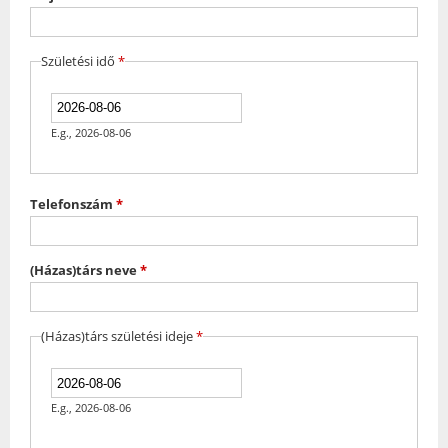
Születési idő
*
Date
*
E.g., 2026-08-06
Telefonszám
*
(Házas)társ neve
*
(Házas)társ születési ideje
*
Date
*
E.g., 2026-08-06