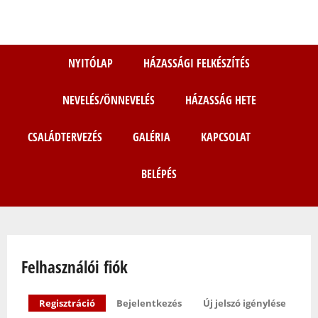
Ugrás
a
tartalomra
NYITÓLAP
HÁZASSÁGI FELKÉSZÍTÉS
NEVELÉS/ÖNNEVELÉS
HÁZASSÁG HETE
CSALÁDTERVEZÉS
GALÉRIA
KAPCSOLAT
BELÉPÉS
Jelenlegi hely
Felhasználói fiók
Elsődleges fülek
Regisztráció
(aktív fül)
Bejelentkezés
Új jelszó igénylése