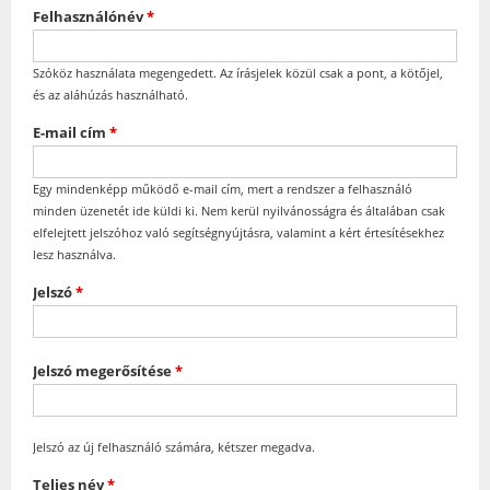
Felhasználónév
*
Szóköz használata megengedett. Az írásjelek közül csak a pont, a kötőjel,
és az aláhúzás használható.
E-mail cím
*
Egy mindenképp működő e-mail cím, mert a rendszer a felhasználó
minden üzenetét ide küldi ki. Nem kerül nyilvánosságra és általában csak
elfelejtett jelszóhoz való segítségnyújtásra, valamint a kért értesítésekhez
lesz használva.
Jelszó
*
Jelszó megerősítése
*
Jelszó az új felhasználó számára, kétszer megadva.
Teljes név
*