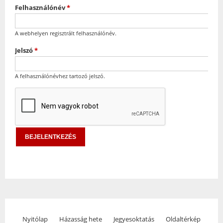
Felhasználónév
*
A webhelyen regisztrált felhasználónév.
Jelszó
*
A felhasználónévhez tartozó jelszó.
Nyitólap
Házasság hete
Jegyesoktatás
Oldaltérkép