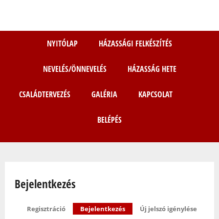
Ugrás
a
tartalomra
NYITÓLAP
HÁZASSÁGI FELKÉSZÍTÉS
NEVELÉS/ÖNNEVELÉS
HÁZASSÁG HETE
CSALÁDTERVEZÉS
GALÉRIA
KAPCSOLAT
BELÉPÉS
Bejelentkezés
Elsődleges fülek
Regisztráció
Bejelentkezés
(aktív fül)
Új jelszó igénylése